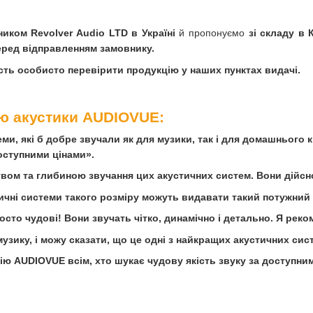
иком Revolver Audio LTD в Україні
й пропонуємо
зі складу в 
еред відправленням замовнику.
ть особисто перевірити продукцію у наших пунктах видачі.
ію акустики AUDIOVUE:
ми, які б добре звучали як для музики, так і для домашнього к
доступними цінами».
вом та глибиною звучання цих акустичних систем. Вони дійс
тичні системи такого розміру можуть видавати такий потужний
осто чудові! Вони звучать чітко, динамічно і детально. Я реко
узику, і можу сказати, що це одні з найкращих акустичних сист
ю AUDIOVUE всім, хто шукає чудову якість звуку за доступним