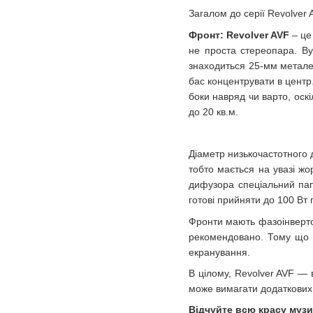
Загалом до серії Revolver 
Фронт: Revolver AVF
– це
не проста стереопара. Вуз
знаходиться 25-мм металев
бас концентрувати в центр
боки навряд чи варто, оскі
до 20 кв.м.
Діаметр низькочастотного 
тобто мається на увазі жо
дифузора спеціальний папі
готові прийняти до 100 Вт 
Фронти мають фазоінвертор
рекомендовано. Тому що з 
екранування.
В цілому, Revolver AVF — 
може вимагати додаткових 
Відчуйте всю красу муз