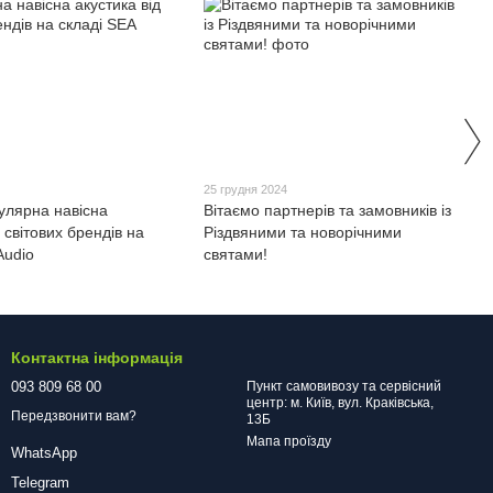
25 грудня 2024
улярна навісна
Вітаємо партнерів та замовників із
д світових брендів на
Різдвяними та новорічними
Audio
святами!
Контактна інформація
093 809 68 00
Пункт самовивозу та сервісний
центр: м. Київ, вул. Краківська,
Передзвонити вам?
13Б
Мапа проїзду
WhatsApp
Telegram