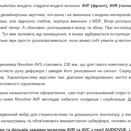
AudioVue входять слідуючі моделі колонок:
AVF (фронт), AVR (тило
 дизайнерська акустика, хоч вона і не виконана з модних матеріалів
ькі, але відносно глибокі, корпуси виконані з MDF. Вгорі розташ
ий твітер. А «басовик» розташувався внизу та збоку. При інсталяції
. Тут вже залежить від приміщення, в якому відбувається інсталяція
льки звук просто розсіюватиметься, хоча важко собі уявити ці витон
динаміка Revolver AVS становить 130 мм, що для такого комплекту 
рсткість руху дифузора і швидке його реагування на сигнал. Серед
р. Характеристики акустики такі: діапазон відтворюваних частот в
потужності підсилювача.
не низькочастотне оформлення, сам порт розташований поруч із бас
ними Revolver AVF виглядає набагато солідніше і серйозніше. До 
відмінний вибір для стереосистеми та домашнього кінотеатру, у як
налаштувань та обов'язкового використання сабвуфера, тилових ко
ики та фільмів завдяки моделям
AVR
та
AVC
з серії AUDIOVUE.
Ц