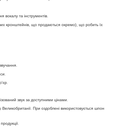
ня вокалу та інструментів.
их кронштейнів, що продаються окремо), що робить їх
звучання.
си.
р'єр.
ізований звук за доступними цінами.
у Великобританії. При оздоблені використовується шпон
продукції.