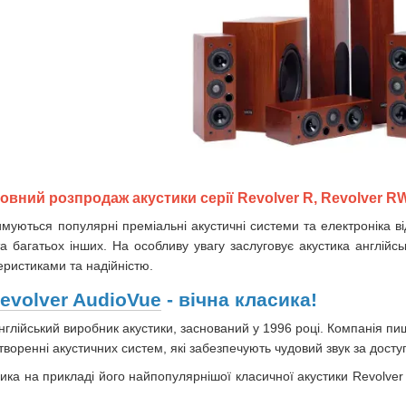
вний розпродаж акустики серії Revolver R, Revolver RW 
муються популярні преміальні акустичні системи та електроніка ві
а багатьох інших. На особливу увагу заслуговує акустика англійс
ристиками та надійністю.
evolver AudioVue
- вічна класика!
нглійський виробник акустики, заснований у 1996 році. Компанія пи
творенні акустичних систем, які забезпечують чудовий звук за дост
ка на прикладі його найпопулярнішої класичної акустики Revolver 