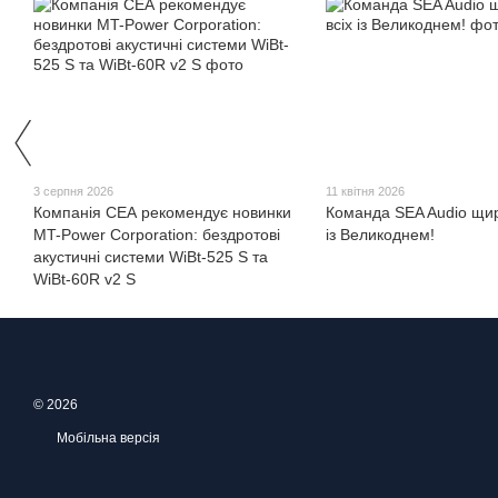
3 серпня 2026
11 квітня 2026
Компанія СЕА рекомендує новинки
Команда SEA Audio щиро
MT-Power Corporation: бездротові
із Великоднем!
акустичні системи WiBt-525 S та
WiBt-60R v2 S
© 2026
Мобільна версія