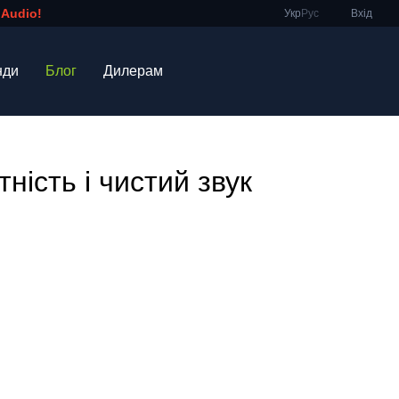
 Audio!
Укр
Рус
Вхід
нди
Блог
Дилерам
ність і чистий звук