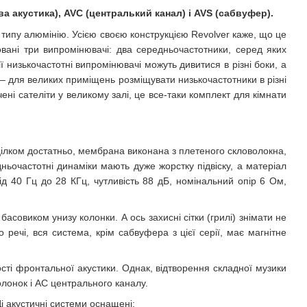
ва акустика), AVC (централький канал) і AVS (сабвуфер).
 типу алюмінію. Усією своєю конструкцією Revolver каже, що це
овані три випромінювачі: два середньочастотники, серед яких
 низькочастотні випромінювачі можуть дивитися в різні боки, а
 – для великих приміщень розміщувати низькочастотники в різні
чені сателіти у великому залі, це все-таки комплект для кімнати
цілком достатньо, мембрана виконана з плетеного скловолокна,
ньочастотні динаміки мають дуже жорстку підвіску, а матеріал
ід 40 Гц до 28 КГц, чутливість 88 дБ, номінальний опір 6 Ом,
овиком унизу колонки. А ось захисні сітки (грилі) знімати не
речі, вся система, крім сабвуфера з цієї серії, має магнітне
ості фронтальної акустики. Однак, відтворення складної музики
лонок і АС центрального каналу.
і акустичні системи оснащені: