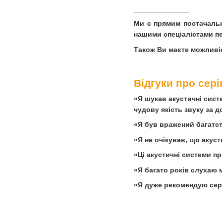
______________
Ми є прямим постачальн
нашими спеціалістами п
Також Ви маєте можливіс
Відгуки про сер
«Я шукав акустичні систе
чудову якість звуку за 
«Я був вражений багатст
«Я не очікував, що акус
«Ці акустичні системи пр
«Я багато років слухаю м
«Я дуже рекомендую сері