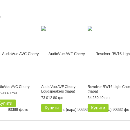
о
dioVue AVC Cherry
AudioVue AVF Cherry
Revolver RW16 Light Cher
Loudspeakers (пара)
(пара)
698.40 грн
73 012.80 грн
34 280.40 грн
Купити
Купити
Купити