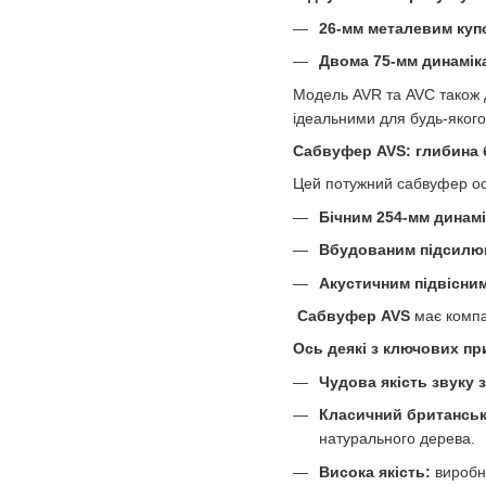
26-мм металевим куп
Двома 75-мм динамік
Модель AVR та AVC також д
ідеальними для будь-яког
Сабвуфер AVS: глибина б
Цей потужний сабвуфер о
Бічним 254-мм динамі
Вбудованим підсилюв
Акустичним підвісни
Сабвуфер AVS
має компак
Ось деякі з ключових п
Чудова якість звуку 
Класичний британськ
натурального дерева.
Висока якість:
виробни