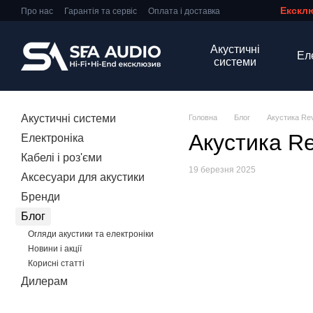
Ексклю
Перейти до основного контенту
Про нас
Гарантія та сервіс
Оплата і доставка
Обмін та повернення
​​​​​​​Договір ПО
Контактна інформація
Популярні серії
Акустичні
Ел
системи
Акустичні системи
Головна
Блог
Акустика Rev
Акустика Re
Електроніка
Кабелі і роз'єми
19 березня 2025
Аксесуари для акустики
Бренди
Блог
Огляди акустики та електроніки
Новини і акції
Корисні статті
Дилерам