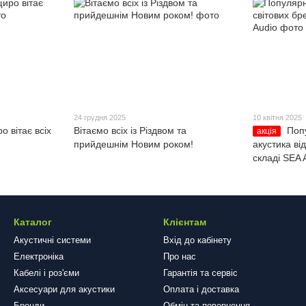
24 грудня 2025
10 квітня 2025
 вітає всіх
Вітаємо всіх із Різдвом та
Поп
акція
прийдешнім Новим роком!
акустика ві
складі SEA 
Каталог
Клієнтам
Акустичні системи
Вхід до кабінету
Електроніка
Про нас
Кабелі і роз'єми
Гарантія та сервіс
Аксесуари для акустики
Оплата і доставка
Бренди
Обмін та повернення