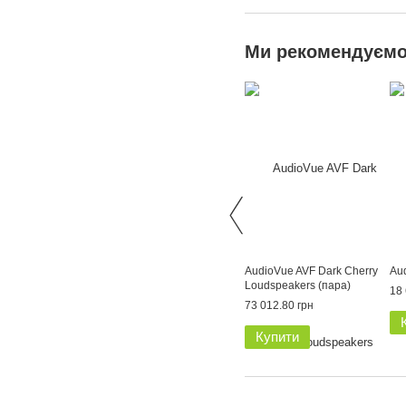
Ми рекомендуєм
AudioVue AVF Dark Cherry
Au
Loudspeakers (пара)
18 
73 012.80 грн
Купити