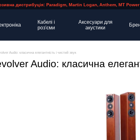
зивна дистрибуція: Paradigm, Martin Logan, Anthem, MT Power
Кабелі і
Аксесуари для
ектроніка
Бре
роз'єми
акустики
olver Audio: класична елегантність і чистий звук
volver Audio: класична елегант