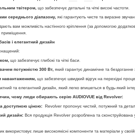
ольним твітером,
що забезпечує детальні та чіткі високі частоти.
ами середнього діапазону,
які гарантують чисте та виразне звучан
ають вам можливість настінного кріплення (за допомогою додатков
о приміщення.
асів і елегантний дизайн
снащений:
ком,
що забезпечує глибокі та чіткі баси.
ачем потужністю 300 Вт,
який гарантує динамічне та бездоганне 
м навантаженням,
що забезпечує швидкий відгук на перехідні проце
тний та елегантний дизайн, який легко впишеться в будь-який інте
ричин, чому люди обирають серію AUDIOVUE від Revolver
:
за доступною ціною:
Revolver
пропонує чистий, потужний та детал
ий дизайн:
Вся продукція Revolver розроблена та сконструйована 
к використовує лише високоякісні компоненти та матеріали у своїй 