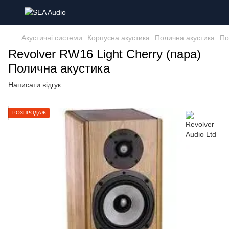
Акустичні системи
Корпусна акустика
Полична акустика
По
Revolver RW16 Light Cherry (пара)
Полична акустика
Написати відгук
РОЗПРОДАЖ