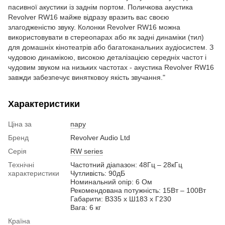
пасивної акустики із заднім портом. Поличкова акустика
Revolver RW16 майже відразу вразить вас своєю
злагодженістю звуку. Колонки Revolver RW16 можна
використовувати в стереопарах або як задні динаміки (тил)
для домашніх кінотеатрів або багатоканальних аудіосистем. З
чудовою динамікою, високою деталізацією середніх частот і
чудовим звуком на низьких частотах - акустика Revolver RW16
завжди забезпечує винятковоу якість звучання."
Характеристики
Ціна за
пару
Бренд
Revolver Audio Ltd
Серія
RW series
Технічні
Частотний діапазон: 48Гц – 28кГц
характеристики
Чутливість: 90дБ
Номинальний опір: 6 Ом
Рекомендована потужність: 15Вт – 100Вт
Габарити: В335 x Ш183 x Г230
Вага: 6 кг
Країна