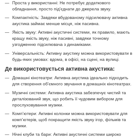
Проста у використанні: Не потребує додаткового
обладнання, просто під'єднати до джерела звуку.
Компактність: Завдяки вбудованому підсилювачу активна
акустика займає менше місця, ніж пасивна.
Якість звуку: Активні акустичні системи, як правило, мають
кращу якість звуку, ніж пасивні, завдяки точному
узгодженню підсилювача з динаміками.
Універсальність: Активну акустику можна використовувати в
будь-яких умовах: вдома, в офісі, на сцені, на вулиці.
Де використовується активна акустика:
Домашні кінотеатри: Активна акустика ідеально підходить
для створення об'ємного звучання в домашніх кінотеатрах.
Музичні системи: Активна акустика забезпечує чистий та
деталізований звук, що робить її чудовим вибором для
прослуховування музики.
Комп'ютери: Активні колонки можна використовувати для
комп'ютерів, щоб покращити якість звуку ігор, фільмів та
музики.
Нічні клуби та бари: Активні акустичні системи широко