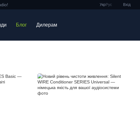
dio!
Укр
Рус
Вхід
нди
Блог
Дилерам