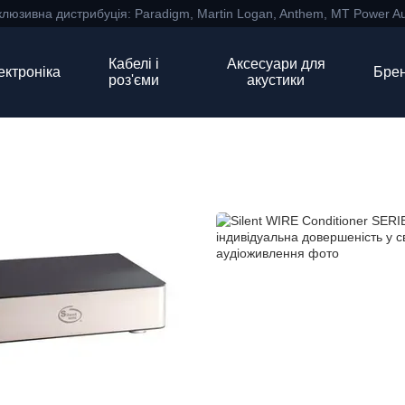
клюзивна дистрибуція: Paradigm, Martin Logan, Anthem, MT Power Au
Кабелі і
Аксесуари для
ектроніка
Бре
роз'єми
акустики