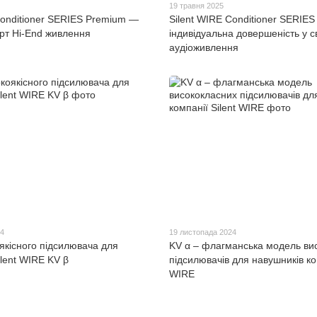
19 травня 2025
Conditioner SERIES Premium —
Silent WIRE Conditioner SERIES
рт Hi-End живлення
індивідуальна довершеність у св
аудіоживлення
4
19 листопада 2024
якісного підсилювача для
KV α – флагманська модель ви
ilent WIRE KV β
підсилювачів для навушників ком
WIRE