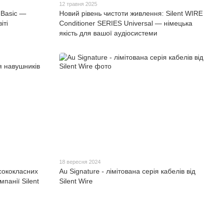
12 травня 2025
 Basic —
Новий рівень чистоти живлення: Silent WIRE
іті
Conditioner SERIES Universal — німецька
якість для вашої аудіосистеми
18 вересня 2024
сококласних
Au Signature - лімітована серія кабелів від
панії Silent
Silent Wire