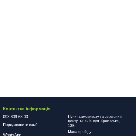
Контактна інформація
093 809 68 00
Пункт самовивозу та сервісний
центр: м. Київ, вул. Краківська,
Передзвонити вам?
13Б
Мапа проїзду
WhatsApp