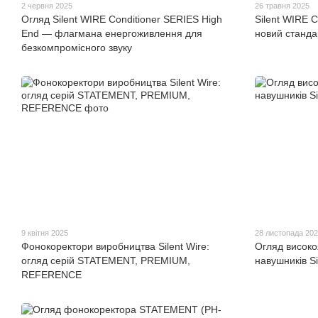
2 червня 2025
26 травня 2025
Огляд Silent WIRE Conditioner SERIES High
Silent WIRE 
End — флагмана енергоживлення для
новий станда
безкомпромісного звуку
9 квітня 2025
28 листопада 202
Фонокоректори виробництва Silent Wire:
Огляд високо
огляд серій STATEMENT, PREMIUM,
навушників S
REFERENCE