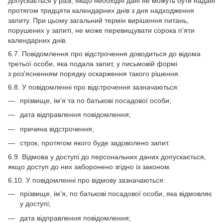
допускається у разі, якщо необхідні дані не можуть бути надані
протягом тридцяти календарних днів з дня надходження
запиту. При цьому загальний термін вирішення питань,
порушених у запиті, не може перевищувати сорока п'яти
календарних днів.
6.7. Повідомлення про відстрочення доводиться до відома
третьої особи, яка подала запит, у письмовій формі
з роз'ясненням порядку оскарження такого рішення.
6.8. У повідомленні про відстрочення зазначаються:
прізвище, ім'я та по батькові посадової особи;
дата відправлення повідомлення;
причина відстрочення;
строк, протягом якого буде задоволено запит.
6.9. Відмова у доступі до персональних даних допускається,
якщо доступ до них заборонено згідно із законом.
6.10. У повідомленні про відмову зазначаються:
прізвище, ім'я, по батькові посадової особи, яка відмовляє
у доступі;
дата відправлення повідомлення;