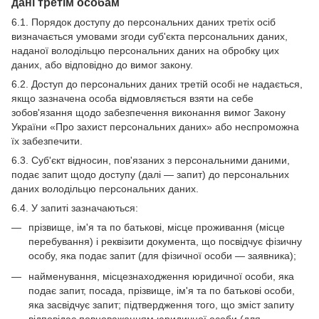
дані третім особам
6.1. Порядок доступу до персональних даних третіх осіб
визначається умовами згоди суб'єкта персональних даних,
наданої володільцю персональних даних на обробку цих
даних, або відповідно до вимог закону.
6.2. Доступ до персональних даних третій особі не надається,
якщо зазначена особа відмовляється взяти на себе
зобов'язання щодо забезпечення виконання вимог Закону
України «Про захист персональних даних» або неспроможна
їх забезпечити.
6.3. Суб'єкт відносин, пов'язаних з персональними даними,
подає запит щодо доступу (далі — запит) до персональних
даних володільцю персональних даних.
6.4. У запиті зазначаються:
прізвище, ім'я та по батькові, місце проживання (місце
перебування) і реквізити документа, що посвідчує фізичну
особу, яка подає запит (для фізичної особи — заявника);
найменування, місцезнаходження юридичної особи, яка
подає запит, посада, прізвище, ім'я та по батькові особи,
яка засвідчує запит; підтвердження того, що зміст запиту
відповідає повноваженням юридичної особи (для