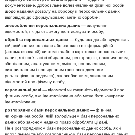
документоване, добровільне волевиявлення фізичної особи
щодо надання дозволу на обробку її персональних даних
відповідно до сформульованої мети їх обробки;
знеособлення персональних даних
— вилучення
відомостей, які дають змогу ідентифікувати особу;
обробка персональних даних —
будь-яка дія або сукупність
дій, здійснених повністю або частково в інформаційній
(автоматизованій) системі та/або в картотеках персональних
даних, які пов’язані зі збиранням, реєстрацією, накопиченням,
зберіганням, адаптуванням, зміною, поновленням,
використанням і поширенням (розповсюдженням,
реалізацією, передачею), знеособленням, знищенням
відомостей про фізичну особу;
персональні дані —
відомості чи сукупність відомостей про
фізичну особу, яка ідентифікована або може бути конкретно
ідентифікована;
розпорядник бази персональних даних —
фізична
чи юридична особа, якій володільцем бази персональних
даних або законом надано право обробляти ці дані.
Не є розпорядником бази персональних даних особа, якій
володільцем та/або розпорядником бази персональних даних