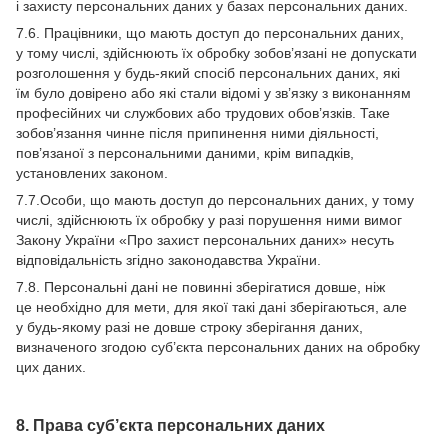
і захисту персональних даних у базах персональних даних.
7.6. Працівники, що мають доступ до персональних даних,
у тому числі, здійснюють їх обробку зобов’язані не допускати
розголошення у будь-який спосіб персональних даних, які
їм було довірено або які стали відомі у зв’язку з виконанням
професійних чи службових або трудових обов’язків. Таке
зобов’язання чинне після припинення ними діяльності,
пов’язаної з персональними даними, крім випадків,
установлених законом.
7.7.Особи, що мають доступ до персональних даних, у тому
числі, здійснюють їх обробку у разі порушення ними вимог
Закону України «Про захист персональних даних» несуть
відповідальність згідно законодавства України.
7.8. Персональні дані не повинні зберігатися довше, ніж
це необхідно для мети, для якої такі дані зберігаються, але
у будь-якому разі не довше строку зберігання даних,
визначеного згодою суб’єкта персональних даних на обробку
цих даних.
8. Права суб’єкта персональних даних