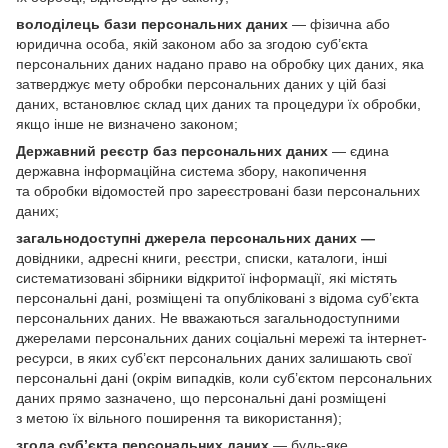
володілець бази персональних даних
— фізична або
юридична особа, якій законом або за згодою суб’єкта
персональних даних надано право на обробку цих даних, яка
затверджує мету обробки персональних даних у цій базі
даних, встановлює склад цих даних та процедури їх обробки,
якщо інше не визначено законом;
Державний реєстр баз персональних даних
— єдина
державна інформаційна система збору, накопичення
та обробки відомостей про зареєстровані бази персональних
даних;
загальнодоступні джерела персональних даних —
довідники, адресні книги, реєстри, списки, каталоги, інші
систематизовані збірники відкритої інформації, які містять
персональні дані, розміщені та опубліковані з відома суб’єкта
персональних даних. Не вважаються загальнодоступними
джерелами персональних даних соціальні мережі та інтернет-
ресурси, в яких суб’єкт персональних даних залишають свої
персональні дані (окрім випадків, коли суб’єктом персональних
даних прямо зазначено, що персональні дані розміщені
з метою їх вільного поширення та використання);
згода суб’єкта персональних даних
— будь-яке