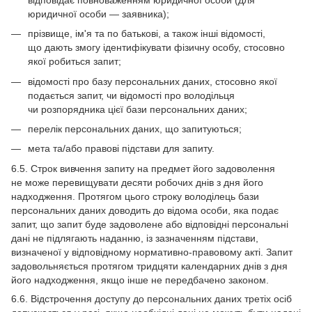
юридичної особи — заявника);
прізвище, ім'я та по батькові, а також інші відомості,
що дають змогу ідентифікувати фізичну особу, стосовно
якої робиться запит;
відомості про базу персональних даних, стосовно якої
подається запит, чи відомості про володільця
чи розпорядника цієї бази персональних даних;
перелік персональних даних, що запитуються;
мета та/або правові підстави для запиту.
6.5. Строк вивчення запиту на предмет його задоволення
не може перевищувати десяти робочих днів з дня його
надходження. Протягом цього строку володілець бази
персональних даних доводить до відома особи, яка подає
запит, що запит буде задоволене або відповідні персональні
дані не підлягають наданню, із зазначенням підстави,
визначеної у відповідному нормативно-правовому акті. Запит
задовольняється протягом тридцяти календарних днів з дня
його надходження, якщо інше не передбачено законом.
6.6. Відстрочення доступу до персональних даних третіх осіб