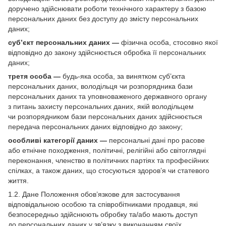
доручено здійснювати роботи технічного характеру з базою
персональних даних без доступу до змісту персональних
даних;
суб’єкт персональних даних —
фізична особа, стосовно якої
відповідно до закону здійснюється обробка її персональних
даних;
третя особа —
будь-яка особа, за винятком суб’єкта
персональних даних, володільця чи розпорядника бази
персональних даних та уповноваженого державного органу
з питань захисту персональних даних, якій володільцем
чи розпорядником бази персональних даних здійснюється
передача персональних даних відповідно до закону;
особливі категорії даних —
персональні дані про расове
або етнічне походження, політичні, релігійні або світоглядні
переконання, членство в політичних партіях та професійних
спілках, а також даних, що стосуються здоров’я чи статевого
життя.
1.2. Дане Положення обов’язкове для застосування
відповідальною особою та співробітниками продавця, які
безпосередньо здійснюють обробку та/або мають доступ
до персональних даних у зв’язку з виконанням своїх