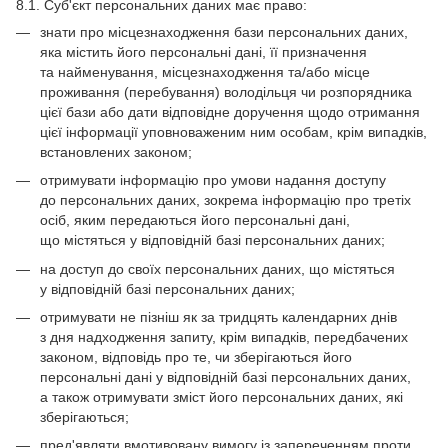
8.1. Суб'єкт персональних даних має право:
знати про місцезнаходження бази персональних даних,
яка містить його персональні дані, її призначення
та найменування, місцезнаходження та/або місце
проживання (перебування) володільця чи розпорядника
цієї бази або дати відповідне доручення щодо отримання
цієї інформації уповноваженим ним особам, крім випадків,
встановлених законом;
отримувати інформацію про умови надання доступу
до персональних даних, зокрема інформацію про третіх
осіб, яким передаються його персональні дані,
що містяться у відповідній базі персональних даних;
на доступ до своїх персональних даних, що містяться
у відповідній базі персональних даних;
отримувати не пізніш як за тридцять календарних днів
з дня надходження запиту, крім випадків, передбачених
законом, відповідь про те, чи зберігаються його
персональні дані у відповідній базі персональних даних,
а також отримувати зміст його персональних даних, які
зберігаються;
пред'являти вмотивовану вимогу із запереченням проти