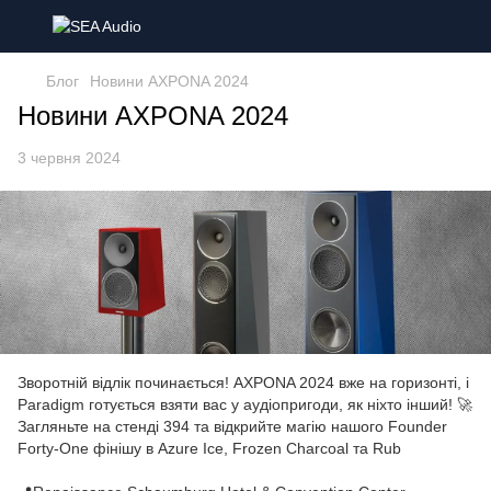
Блог
Новини AXPONA 2024
Новини AXPONA 2024
3 червня 2024
Зворотній відлік починається! AXPONA 2024 вже на горизонті, і
Paradigm готується взяти вас у аудіопригоди, як ніхто інший! 🚀
Загляньте на стенді 394 та відкрийте магію нашого Founder
Forty-One фінішу в Azure Ice, Frozen Charcoal та Rub