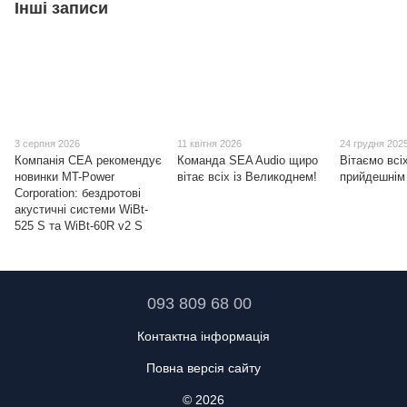
Інші записи
3 серпня 2026
11 квітня 2026
24 грудня 202
Компанія СЕА рекомендує
Команда SEA Audio щиро
Вітаємо всіх
новинки MT-Power
вітає всіх із Великоднем!
прийдешнім
Corporation: бездротові
акустичні системи WiBt-
525 S та WiBt-60R v2 S
093 809 68 00
Контактна інформація
Повна версія сайту
© 2026