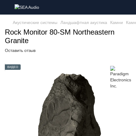
Акустические системы
Ландшафтная акустика
Камни
Камн
Rock Monitor 80-SM Northeastern
Granite
Оставить отзыв
ВИДЕО