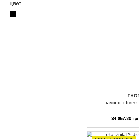
Цвет
THO
Грамофон Torens
34 057.80 гр