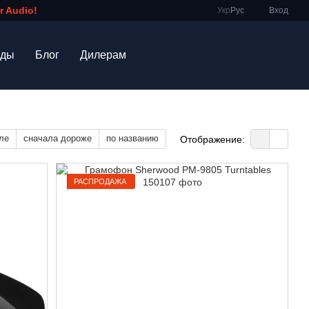
 Audio!
Укр
Рус
Вход
нды
Блог
Дилерам
ле
сначала дороже
по названию
Отображение:
РАСПРОДАЖА