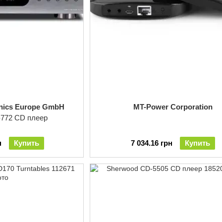
onics Europe GmbH
MT-Power Corporation
-772 CD плеер
н
Купить
7 034.16 грн
Купить