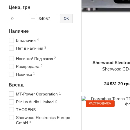
Цена, грн
От Цена, грн
До Цена, грн
OK
Наличие
4
В наличии
3
Нет в наличии
2
Новинка! Под заказ
Sherwood Electr
2
Распродажа
Sherwood CD
1
Новинка
24 931.20 гр
Бренд
1
MT-Power Corporation
2
Plinius Audio Limited
РАСПРОДАЖА
1
THORENS
Sherwood Electronics Europe
3
GmbH