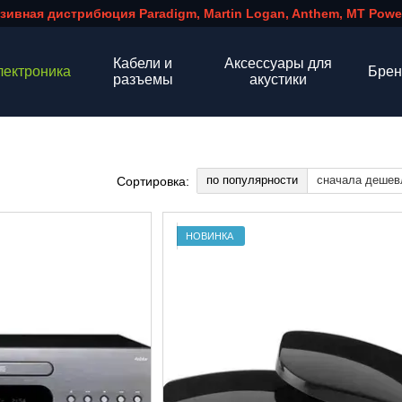
зивная дистрибюция Paradigm, Martin Logan, Anthem, MT Power
Кабели и
Аксессуары для
лектроника
Бре
разъемы
акустики
по популярности
сначала дешев
Сортировка:
НОВИНКА