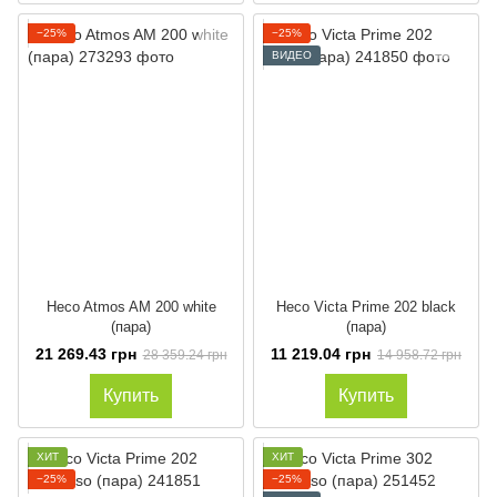
−25%
−25%
ВИДЕО
Heco Atmos AM 200 white
Heco Victa Prime 202 black
(пара)
(пара)
21 269.43 грн
11 219.04 грн
28 359.24 грн
14 958.72 грн
Купить
Купить
ХИТ
ХИТ
−25%
−25%