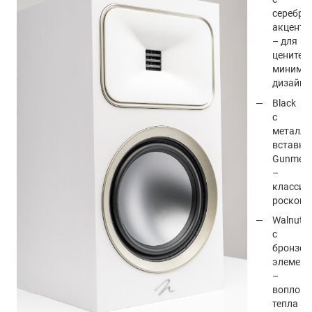
серебри
акцента
– для
ценител
минимал
дизайна
Black
с
металли
вставка
Gunmeta
–
классич
роскошь
Walnut
с
бронзо
элемент
–
воплощ
тепла