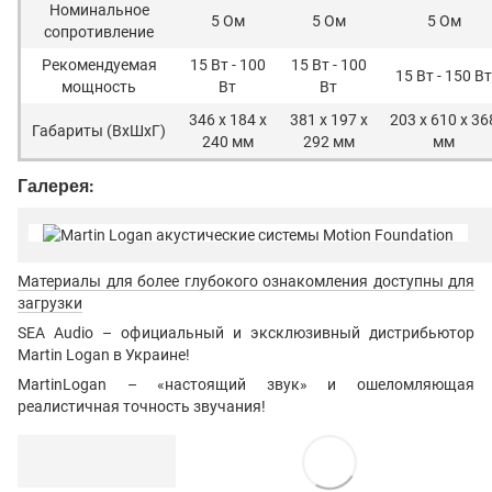
Номинальное
5 Ом
5 Ом
5 Ом
сопротивление
Рекомендуемая
15 Вт - 100
15 Вт - 100
15 Вт - 150 Вт
мощность
Вт
Вт
346 х 184 х
381 x 197 x
203 х 610 х 36
Габариты (ВxШxГ)
240 мм
292 мм
мм
Галерея:
Материалы для более глубокого ознакомления доступны для
загрузки
SEA Audio – официальный и эксклюзивный дистрибьютор
Martin Logan в Украине!
MartinLogan – «настоящий звук» и ошеломляющая
реалистичная точность звучания!