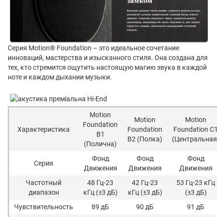
Серия Motion® Foundation – это идеальное сочетание
инноваций, мастерства и изысканного стиля. Она создана для
тех, кто стремится ощутить настоящую магию звука в каждой
ноте и каждом дыхании музыки.
Motion
Motion
Motion
Foundation
Характеристика
Foundation
Foundation C
B1
B2 (Полка)
(Центральная
(Полична)
Фонд
Фонд
Фонд
Серия
Движения
Движения
Движения
Частотный
48 Гц-23
42 Гц-23
53 Гц-23 кГц
диапазон
кГц (±3 дБ)
кГц (±3 дБ)
(±3 дБ)
Чувствительность
89 дБ
90 дБ
91 дБ