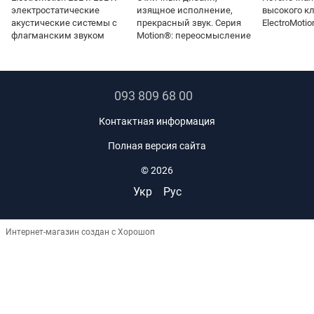
электростатические
изящное исполнение,
высокого к
акустические системы с
прекрасный звук. Серия
ElectroMotio
флагманским звуком
Motion®: переосмысление
093 809 68 00
Контактная информация
Полная версия сайта
© 2026
Укр
Рус
Интернет-магазин создан с Хорошоп