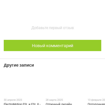
Добавьте первый отзыв
Новый комментарий
Другие записи
30 апреля 2025
28 марта 2025
13 февраля 2
ElectroMotion ESL и ESL X -
Отличный дизайн,
Потолочная