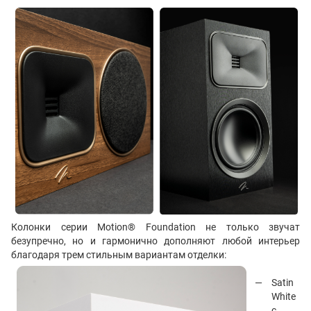
Колонки серии Motion® Foundation не только звучат
безупречно, но и гармонично дополняют любой интерьер
благодаря трем стильным вариантам отделки:
Satin
White
с