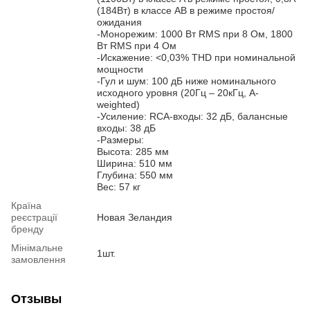
(184Вт) в классе AB в режиме простоя/
ожидания
-Монорежим: 1000 Вт RMS при 8 Ом, 1800
Вт RMS при 4 Ом
-Искажение: <0,03% THD при номинальной
мощности
-Гул и шум: 100 дБ ниже номинального
исходного уровня (20Гц – 20кГц, A-
weighted)
-Усиление: RCA-входы: 32 дБ, балансные
входы: 38 дБ
-Размеры:
Высота: 285 мм
Ширина: 510 мм
Глубина: 550 мм
Вес: 57 кг
Країна
реєстрації
Новая Зеландия
бренду
Мінімальне
1шт.
замовлення
Отзывы