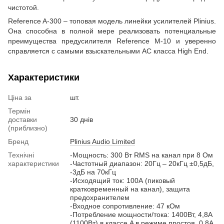
чистотой.
Reference A-300 – топовая модель линейки усилителей Plinius.
Она способна в полной мере реализовать потенциальные
преимущества предусилителя Reference M-10 и уверенно
справляется с самыми взыскательными АС класса High End.
Характеристики
Ціна за
шт.
Термін
доставки
30 днів
(приблизно)
Бренд
Plinius Audio Limited
Технічні
-Мощность: 300 Вт RMS на канал при 8 Ом
характеристики
-Частотный диапазон: 20Гц – 20кГц ±0,5дБ,
-3дБ на 70кГц
-Исходящий ток: 100А (пиковый
кратковременный на канал), защита
предохранителем
-Входное сопротивление: 47 кОм
-Потребление мощности/тока: 1400Вт, 4,8А
(1100Вт) в классе A в режиме простоя, 0,8А