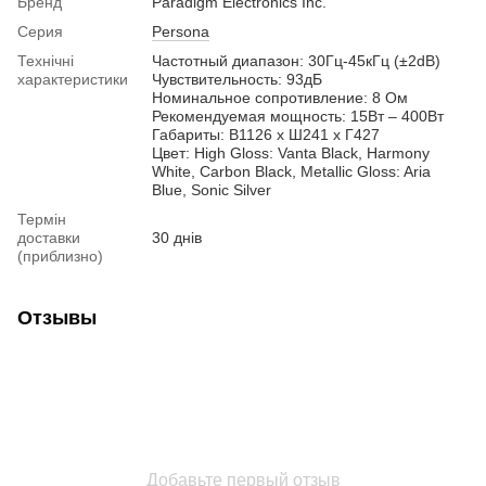
Бренд
Paradigm Electronics Inc.
Серия
Persona
Технічні
Частотный диапазон: 30Гц-45кГц (±2dB)
характеристики
Чувствительность: 93дБ
Номинальное сопротивление: 8 Ом
Рекомендуемая мощность: 15Вт – 400Вт
Габариты: В1126 x Ш241 x Г427
Цвет: High Gloss: Vanta Black, Harmony
White, Carbon Black, Metallic Gloss: Aria
Blue, Sonic Silver
Термін
доставки
30 днів
(приблизно)
Отзывы
Добавьте первый отзыв