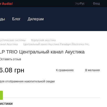
 Audio!
Укр
Рус
Вход
нды
Блог
Дилерам
кустические системы
Корпусная акустика
анал Акустика
Центральный канал Акустика Paradigm Electronics Inc.
a LP TRIO Центральный канал Акустика
Оставить отзыв
6.08 грн
К сравнению
В желания
для отображения накопительной скидки
истики