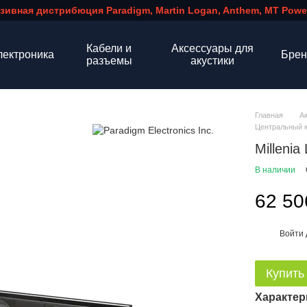
зивная дистрибюция Paradigm, Martin Logan, Anthem, MT Power
Кабели и
Аксессуары для
лектроника
Бре
разъемы
акустики
Главная
А
Центральный к
Milleni
В наличии
62 50
Войти
%
Купить
Характер