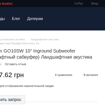
 Audio!
Укр
Рус
Вход
нды
Блог
Дилерам
кустические системы
Ландшафтная акустика
устика Paradigm Electronics Inc.
m GO10SW 10” Inground Subwoofer
афтный сабвуфер) Ландшафтная акустика
ии
Оставить отзыв
7.62 грн
К сравнению
В желания
для отображения накопительной скидки
ить запрос