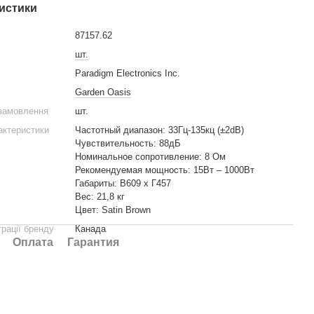
истики
87157.62
шт.
Paradigm Electronics Inc.
Garden Oasis
 замовлення
шт.
рактеристики
Частотный диапазон: 33Гц-135кц (±2dB)
Чувствительность: 88дБ
Номинальное сопротивление: 8 Ом
Рекомендуемая мощность: 15Вт – 1000Вт
Габариты: В609 x Г457
Вес: 21,8 кг
Цвет: Satin Brown
трації бренду
Канада
Оплата
Гарантия