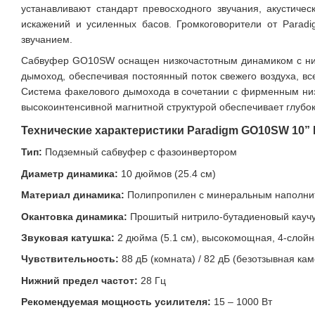
устанавливают стандарт превосходного звучания, акустиче
искажений и усиленных басов. Громкоговорители от Parad
звучанием.
Сабвуфер GO10SW оснащен низкочастотным динамиком с низ
дымоход, обеспечивая постоянный поток свежего воздуха, вс
Система факелового дымохода в сочетании с фирменным ни
высокоинтенсивной магнитной структурой обеспечивает глубо
Технические характеристики Paradigm GO10SW 10” 
Тип:
Подземный сабвуфер с фазоинвертором
Диаметр динамика:
10 дюймов (25.4 см)
Материал динамика:
Полипропилен с минеральным наполни
Окантовка динамика:
Прошитый нитрило-бутадиеновый каучу
Звуковая катушка:
2 дюйма (5.1 см), высокомощная, 4-слойн
Чувствительность:
88 дБ (комната) / 82 дБ (безотзывная ка
Нижний предел частот:
28 Гц
Рекомендуемая мощность усилителя:
15 – 1000 Вт