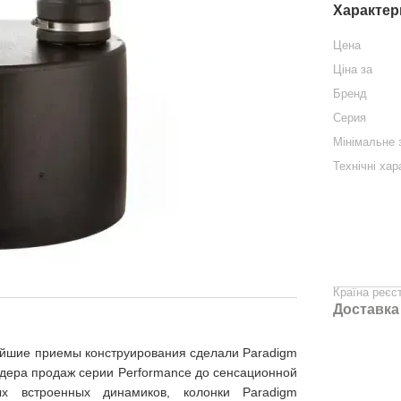
Характер
Цена
Ціна за
Бренд
Серия
Мінімальне
Технічні ха
Країна реєс
Доставка
ейшие приемы конструирования сделали Paradigm
дера продаж серии Performance до сенсационной
х встроенных динамиков, колонки Paradigm