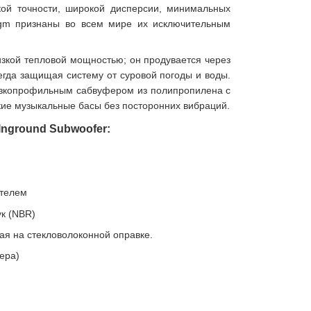
ской точности, широкой дисперсии, минимальных
igm признаны во всем мире их исключительным
кой тепловой мощностью; он продувается через
егда защищая систему от суровой погоды и воды.
зкопрофильным сабвуфером из полипропилена с
кие музыкальные басы без посторонних вибраций.
Inground Subwoofer:
телем
к (NBR)
ая на стекловолоконной оправке.
мера)