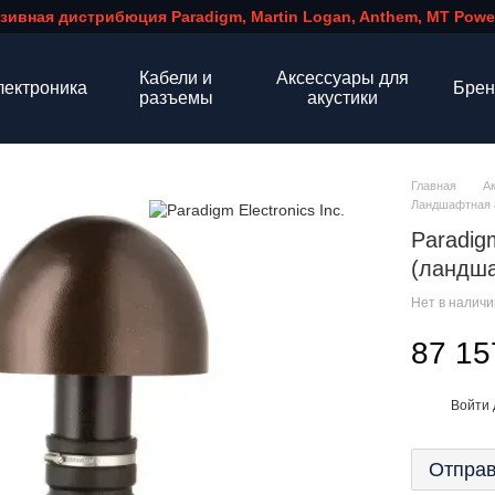
зивная дистрибюция Paradigm, Martin Logan, Anthem, MT Power
Кабели и
Аксессуары для
лектроника
Бре
разъемы
акустики
Главная
А
Ландшафтная ак
Paradig
(ландш
Нет в налич
87 15
Войти
%
Отправ