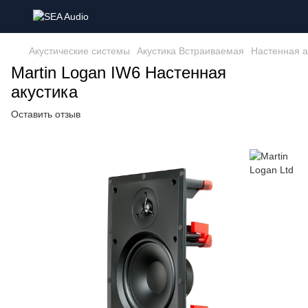
Акустические системы
Акустика Встраиваемая
Настенная а
Martin Logan IW6 Настенная
акустика
Оставить отзыв