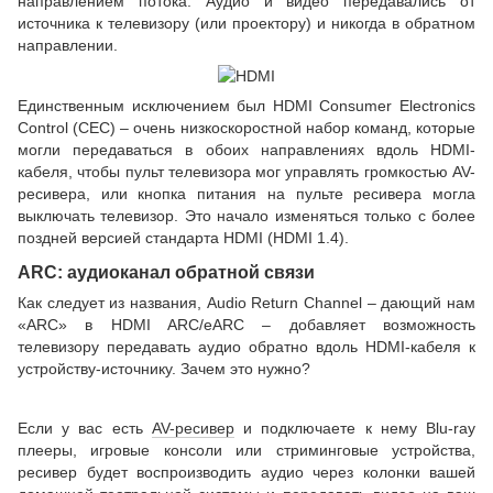
направлением потока. Аудио и видео передавались от
источника к телевизору (или проектору) и никогда в обратном
направлении.
Единственным исключением был HDMI Consumer Electronics
Control (CEC) – очень низкоскоростной набор команд, которые
могли передаваться в обоих направлениях вдоль HDMI-
кабеля, чтобы пульт телевизора мог управлять громкостью AV-
ресивера, или кнопка питания на пульте ресивера могла
выключать телевизор. Это начало изменяться только с более
поздней версией стандарта HDMI (HDMI 1.4).
ARC: аудиоканал обратной связи
Как следует из названия, Audio Return Channel – дающий нам
«ARC» в HDMI ARC/eARC – добавляет возможность
телевизору передавать аудио обратно вдоль HDMI-кабеля к
устройству-источнику. Зачем это нужно?
Если у вас есть
AV-ресивер
и подключаете к нему Blu-ray
плееры, игровые консоли или стриминговые устройства,
ресивер будет воспроизводить аудио через колонки вашей