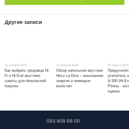
Другие записи
11 ноября 2025
14 апреля 2025
29 марта 2025
Как выбрать продавца Hi-
Обзор напольной акустики
Предусилит
Fi и Hi-End акустики:
Heco La Diva – изысканная
усилитель 
советы для безопасной
энергия и немецкое
А-300 (Hi-E
покупки
качество
Plinius - эк
оценка
093 809 68 00