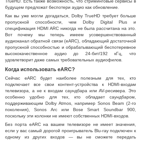
TrueHD. Есть также возможность, что стриминговые сервисы в
будущем предложат беспотери аудио как обновление.
Как вы уже могли догадаться, Dolby TrueHD требует больше
пропускной способности, чем Dolby Digital Plus и
спецификация HDMI ARC никогда не была рассчитана на это.
Вот почему мы теперь имеем усовершенствованный
аудиоканал обратной связи (eARC), обладающий достаточной
пропускной способностью и обрабатывающий беспотеревное
высококачественное аудио до 24-бит/192 кГц, что
удовлетворит даже самых требовательных аудиофилов.
Когда использовать eARC?
Сейчас eARC будет наиболее полезным для тех, кто
подключает все свои контент-устройства к HDMI-входам
телевизора, а не к входам саундбара или AV-ресивера. Это
особенно удобно для тех, кто обладает саундбаром,
поддерживающим Dolby Atmos, например Sonos Beam (2-го
поколения), Sonos Arc или Bose Smart Soundbar 900,
поскольку эти колонки не имеют собственных HDMI-входов.
Без порта eARC на вашем телевизоре не имеет значения,
если у вас самый дорогой проигрыватель Blu-ray подключен к
одному из других входов — вы не сможете передать