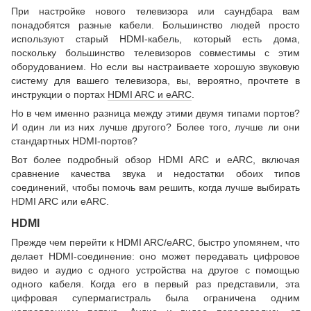
При настройке нового телевизора или саундбара вам
понадобятся разные кабели. Большинство людей просто
используют старый HDMI-кабель, который есть дома,
поскольку большинство телевизоров совместимы с этим
оборудованием. Но если вы настраиваете хорошую звуковую
систему для вашего телевизора, вы, вероятно, прочтете в
инструкции о портах
HDMI ARC и eARC
.
Но в чем именно разница между этими двумя типами портов?
И один ли из них лучше другого? Более того, лучше ли они
стандартных HDMI-портов?
Вот более подробный обзор HDMI ARC и eARC, включая
сравнение качества звука и недостатки обоих типов
соединений, чтобы помочь вам решить, когда лучше выбирать
HDMI ARC или eARC.
HDMI
Прежде чем перейти к HDMI ARC/eARC, быстро упомянем, что
делает HDMI-соединение: оно может передавать цифровое
видео и аудио с одного устройства на другое с помощью
одного кабеля. Когда его в первый раз представили, эта
цифровая супермагистраль была ограничена одним