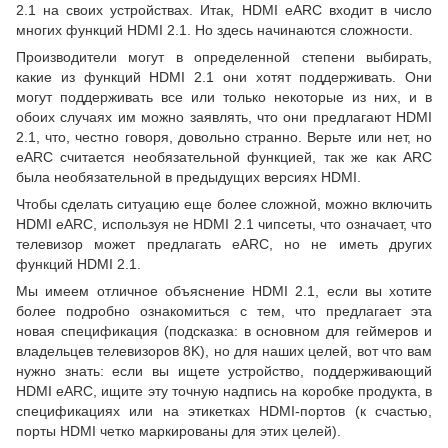
2.1 на своих устройствах. Итак, HDMI eARC входит в число
многих функций HDMI 2.1. Но здесь начинаются сложности.
Производители могут в определенной степени выбирать,
какие из функций HDMI 2.1 они хотят поддерживать. Они
могут поддерживать все или только некоторые из них, и в
обоих случаях им можно заявлять, что они предлагают HDMI
2.1, что, честно говоря, довольно странно. Верьте или нет, но
eARC считается необязательной функцией, так же как ARC
была необязательной в предыдущих версиях HDMI.
Чтобы сделать ситуацию еще более сложной, можно включить
HDMI eARC, используя не HDMI 2.1 чипсеты, что означает, что
телевизор может предлагать eARC, но не иметь других
функций HDMI 2.1.
Мы имеем отличное объяснение HDMI 2.1, если вы хотите
более подробно ознакомиться с тем, что предлагает эта
новая спецификация (подсказка: в основном для геймеров и
владельцев телевизоров 8K), но для наших целей, вот что вам
нужно знать: если вы ищете устройство, поддерживающий
HDMI eARC, ищите эту точную надпись на коробке продукта, в
спецификациях или на этикетках HDMI-портов (к счастью,
порты HDMI четко маркированы для этих целей).