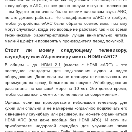
к саундбару с ARC, вы все равно получите звук от телевизора
– вы будете ограничены более низким качеством звука ARC,
но это должно работать. Но спецификация eARC не требует,
чтобы устройства eARC были обратно совместимы, поэтому
могут случаться, когда это вообще не работает. Как и со всеми
техническими характеристиками лучше внимательно читать
мелкий шрифт и проверять у производителя перед покупкой.
Стоит ли моему следующему телевизору,
саундбару или AV-ресиверу иметь HDMI eARC?
В общем – да.
HDMI 2.1
(вместе с HDMI eARC) – это
последние стандарты для подключения аудио и видео
оборудования. Даже если вы не планируете использовать их
преимущества сразу, большинство покупок AV-оборудования
рассчитаны по меньшей мере на 10 лет. Это долгое время,
чтобы оставаться с чем-то, что не является современным.
Однако, если вы приобретаете небольшой телевизор для
кухни или спальни и не намерены когда-либо подключать его
к внешнему саундбару или ресиверу, вы можете ограничиться
HDMI ARC (или даже вообще без HDMI ARC). И если вы
приобретаете недорогой саундбар для улучшения звука
телевизора и вам не важны Dolby Atmos, высококачественный