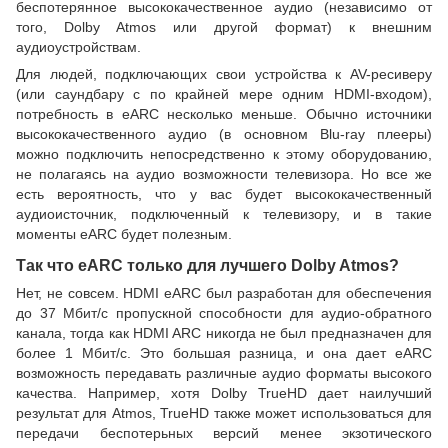
беспотерянное высококачественное аудио (независимо от
того, Dolby Atmos или другой формат) к внешним
аудиоустройствам.
Для людей, подключающих свои устройства к AV-ресиверу
(или саундбару с по крайней мере одним HDMI-входом),
потребность в eARC несколько меньше. Обычно источники
высококачественного аудио (в основном Blu-ray плееры)
можно подключить непосредственно к этому оборудованию,
не полагаясь на аудио возможности телевизора. Но все же
есть вероятность, что у вас будет высококачественный
аудиоисточник, подключенный к телевизору, и в такие
моменты eARC будет полезным.
Так что eARC только для лучшего Dolby Atmos?
Нет, не совсем. HDMI eARC был разработан для обеспечения
до 37 Мбит/с пропускной способности для аудио-обратного
канала, тогда как HDMI ARC никогда не был предназначен для
более 1 Мбит/с. Это большая разница, и она дает eARC
возможность передавать различные аудио форматы высокого
качества. Например, хотя Dolby TrueHD дает наилучший
результат для Atmos, TrueHD также может использоваться для
передачи беспотерьных версий менее экзотического