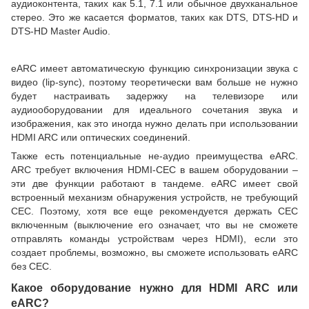
аудиоконтента, таких как 5.1, 7.1 или обычное двухканальное
стерео. Это же касается форматов, таких как DTS, DTS-HD и
DTS-HD Master Audio.
eARC имеет автоматическую функцию синхронизации звука с
видео (lip-sync), поэтому теоретически вам больше не нужно
будет настраивать задержку на телевизоре или
аудиооборудовании для идеального сочетания звука и
изображения, как это иногда нужно делать при использовании
HDMI ARC или оптических соединений.
Также есть потенциальные не-аудио преимущества eARC.
ARC требует включения HDMI-CEC в вашем оборудовании –
эти две функции работают в тандеме. eARC имеет свой
встроенный механизм обнаружения устройств, не требующий
CEC. Поэтому, хотя все еще рекомендуется держать CEC
включенным (выключение его означает, что вы не сможете
отправлять команды устройствам через HDMI), если это
создает проблемы, возможно, вы сможете использовать eARC
без CEC.
Какое оборудование нужно для HDMI ARC или
eARC?