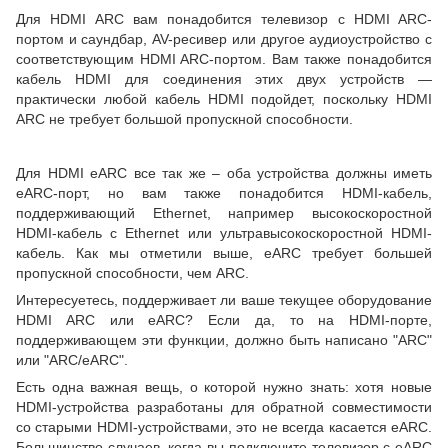
Для HDMI ARC вам понадобится телевизор с HDMI ARC-
портом и саундбар, AV-ресивер или другое аудиоустройство с
соответствующим HDMI ARC-портом. Вам также понадобится
кабель HDMI для соединения этих двух устройств —
практически любой кабель HDMI подойдет, поскольку HDMI
ARC не требует большой пропускной способности.
Для HDMI eARC все так же – оба устройства должны иметь
eARC-порт, но вам также понадобится HDMI-кабель,
поддерживающий Ethernet, например высокоскоростной
HDMI-кабель с Ethernet или ультравысокоскоростной HDMI-
кабель. Как мы отметили выше, eARC требует большей
пропускной способности, чем ARC.
Интересуетесь, поддерживает ли ваше текущее оборудование
HDMI ARC или eARC? Если да, то на HDMI-порте,
поддерживающем эти функции, должно быть написано "ARC"
или "ARC/eARC".
Есть одна важная вещь, о которой нужно знать: хотя новые
HDMI-устройства разработаны для обратной совместимости
со старыми HDMI-устройствами, это не всегда касается eARC.
Большинство случаев, когда вы подключите телевизор с eARC