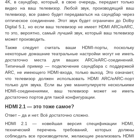
4K, в саундбар, который, в свою очередь, передает только
видео на ваш телевизор. Любой звук, производящий ваш
телевизор, все равно будет передаваться на саундбар через
оптическое соединение. Этот звук будет ограничен до Dolby
Digital 5.1, но если ваш телевизор не имеет HDMI ARC/eARC,
то это, вероятно, самый лучший звук, который ваш телевизор
может производить.
Также следует считать ваши HDMI-порты, поскольку
некоторые домашние театральные настройки могут не иметь
достаточно места для ваших ARC/eARC-соединений.
Типичный пример — подключение саундбара с поддержкой
ARC, не имеющего HDMI-входа, только выход. Это означает,
что телевизор должен использовать HDMI ARC/eARC-порт
только для звука. Если вы уже манипулируете несколькими
HDMI-соединениями, ваш телевизор может не иметь
достаточно портов для такой конфигурации.
HDMI 2.1 — это тоже самое?
Ответ – да и нет. Всё достаточно сложно.
HDMI 2.1 — новейшая версия спецификации HDMI,
технический перечень требований, которых должны
соблюдать все производители, желающие реализовать HDMI