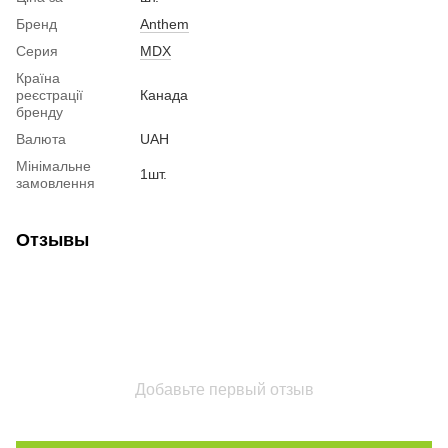
Бренд
Anthem
Серия
MDX
Країна
реєстрації
Канада
бренду
Валюта
UAH
Мінімальне
1шт.
замовлення
Отзывы
Добавьте первый отзыв