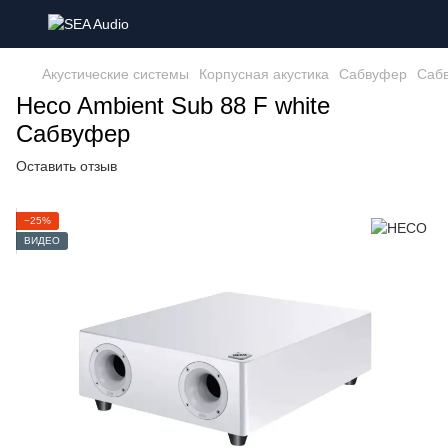
Акустические системы
Корпусная акустика
Сабвуфер
Саб
Heco Ambient Sub 88 F white
Сабвуфер
Оставить отзыв
−25%
ВИДЕО