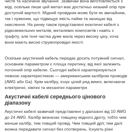
чисте та насичене звучання. Зазвичай вона виготовляється з
міді, оскільки лише цей метал має достатньо низький опір при
доступній вартості. Мідний провідник може бути як звичайним,
так і луженим, що підвищує якість пайки та захищає від
окислення. На ринку також представлені екзотичні кабелі з
рідкоземельних металів, металевих композитів і навіть з
графіту, але їхня частка дуже мала через високу ціну, хоча
вони мають високі струмопровідні якості.
Оскільки акустичний кабель передає досить потужний сигнал,
основним параметром є площа перетину, від якої залежить
погонний опір кабелю. Сьогодні кабелі характеризуються
певною характеристикою — американським калібром проводів
(AWG або Ga). Крім калібру, існує цілий ряд вимог, включаючи
електричні, хімічні та механічні параметри.
Акустичні кабелі середнього цінового
діапазону
Акустичні кабелі зазвичай представлені у діапазоні від 10 AWG
до 24 AWG. Калібр визначає товщину мідного дроту, тобто чим
менше калібр, тим товщий провід. Чим товщий дріт, тим далі
можна передавати сигнал без спотворень. Існують різні