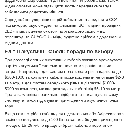
додатковий шар бавовни для поглинання резонансів. Також,
мідна оплетка може підвищити якість передачі сигналу і
забезпечити додаткову міцність.
Серед найпопулярніших серій кабелів можна виділити ССА,
яка використовує оміднений алюміній, ВС - мідний провідник,
BLB - мідь, луджена оловом, для кращого захисту від
перешкод, та CUAG/CU - мідь, луджена сріблом з додатковим
мідним дротом.
Елітні акустичні кабелі: поради по вибору
При розгляді елітних акустичних кабелів важливо враховувати
вартість акустичної системи та починати з раціональних
витрат. Наприклад, для систем початкового рівня вартістю до
$500-1000 за комплект, кабель може коштувати не більше $2-3
за метр, а для систем середнього рівня в діапазоні $1000-
5000 за комплект, можна розглядати кабелі від $5-10 за метр.
Проте важливіше правильно підібрати та налаштувати саму
систему, а також підготувати приміщення з акустичної точки
зору.
Якщо вам потрібен кабель для підсилювача або
AV-ресивера
з
вихідною потужністю до 100 Вт на канал або для приміщення
площею 15-25 м², то краще вибрати кабель з перетином