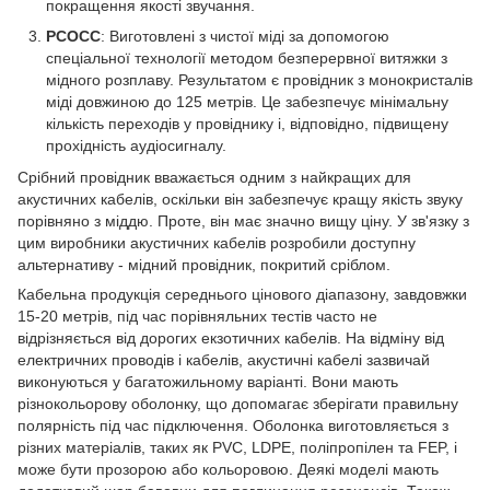
покращення якості звучання.
PCOCC
: Виготовлені з чистої міді за допомогою
спеціальної технології методом безперервної витяжки з
мідного розплаву. Результатом є провідник з монокристалів
міді довжиною до 125 метрів. Це забезпечує мінімальну
кількість переходів у провіднику і, відповідно, підвищену
прохідність аудіосигналу.
Срібний провідник вважається одним з найкращих для
акустичних кабелів, оскільки він забезпечує кращу якість звуку
порівняно з міддю. Проте, він має значно вищу ціну. У зв'язку з
цим виробники акустичних кабелів розробили доступну
альтернативу - мідний провідник, покритий сріблом.
Кабельна продукція середнього цінового діапазону, завдовжки
15-20 метрів, під час порівняльних тестів часто не
відрізняється від дорогих екзотичних кабелів. На відміну від
електричних проводів і кабелів, акустичні кабелі зазвичай
виконуються у багатожильному варіанті. Вони мають
різнокольорову оболонку, що допомагає зберігати правильну
полярність під час підключення. Оболонка виготовляється з
різних матеріалів, таких як PVC, LDPE, поліпропілен та FEP, і
може бути прозорою або кольоровою. Деякі моделі мають