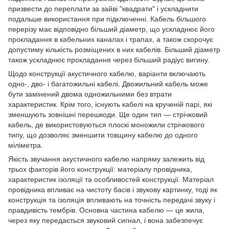
призвести до переплати за зайві "квадрати" і ускладнити
подальше використання при підключенні. Кабель більшого
перерізу має відповідно більший діаметр, що ускладнює його
прокладання в кабельних каналах і трапах, а також скорочує
допустиму кількість розміщених в них кабелів. Більший діаметр
також ускладнює прокладання через більший радіус вигину.
Щодо конструкції акустичного кабелю, варіанти включають
одно-, дво- і багатожильні кабелі. Двожильний кабель може
бути замінений двома одножильними без втрати
характеристик. Крім того, існують кабелі на крученій парі, які
зменшують зовнішні перешкоди. Ще один тип — стрічковий
кабель, де використовуються плоскі моножили стрічкового
типу, що дозволяє зменшити товщину кабелю до одного
міліметра.
Якість звучання акустичного кабелю напряму залежить від
трьох факторів його конструкції: матеріалу провідника,
характеристик ізоляції та особливостей конструкції. Матеріал
провідника впливає на чистоту басів і звукову картинку, тоді як
конструкція та ізоляція впливають на точність передачі звуку і
правдивість тембрів. Основна частина кабелю — це жила,
через яку передається звуковий сигнал, і вона забезпечує