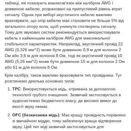
таблиці, які показують взаємозв'язок між калібром AWG і
довжиною кабелю, розраховані на припустимий рівень втрат
сигналу. Однак при виборі акустичного кабелю важливо
враховувати, що опір кабелю має становити не більше 5% від
загального опору кола, щоб уникнути спотворень сигналу.
Тому для звукових систем рекомендується використовувати
кабель з найменшим калібром AWG для максимальної
стабільності характеристик. Наприклад, акустичний провід 22
AWG (0,326 мм^2) може бути довжиною 0,9 м для колонок 2
Ом або 3,6 м для колонок 8 Ом, тоді як акустичний провід 10
AWG (5,26 мм^2) може бути довжиною 15 м для колонок 2 Ом
або 61 м для колонок 8 Ом.
Крім калібру, також важливо враховувати тип провідника. Тут
розглянемо декілька основних типів:
ТРС
: Використовується мідь, отримана за допомогою
технології грубого очищення. Зазвичай застосовується в
аудіосистемах бюджетного класу, де високих вимог до
якості звуку немає.
OFC (безкиснева мідь)
: Має кращу провідність порівняно
зі звичайною міддю, тому забезпечує краще відтворення
звуку. Цей тип міді зазвичай застосовується для