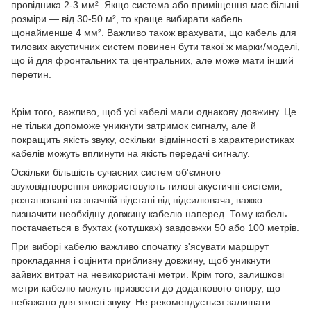
провідника 2-3 мм². Якщо система або приміщення має більші
розміри — від 30-50 м², то краще вибирати кабель
щонайменше 4 мм². Важливо також врахувати, що кабель для
тилових акустичних систем повинен бути такої ж марки/моделі,
що й для фронтальних та центральних, але може мати інший
перетин.
Крім того, важливо, щоб усі кабелі мали однакову довжину. Це
не тільки допоможе уникнути затримок сигналу, але й
покращить якість звуку, оскільки відмінності в характеристиках
кабелів можуть вплинути на якість передачі сигналу.
Оскільки більшість сучасних систем об'ємного
звуковідтворення використовують тилові акустичні системи,
розташовані на значній відстані від підсилювача, важко
визначити необхідну довжину кабелю наперед. Тому кабель
постачається в бухтах (котушках) завдовжки 50 або 100 метрів.
При виборі кабелю важливо спочатку з'ясувати маршрут
прокладання і оцінити приблизну довжину, щоб уникнути
зайвих витрат на невикористані метри. Крім того, залишкові
метри кабелю можуть призвести до додаткового опору, що
небажано для якості звуку. Не рекомендується залишати