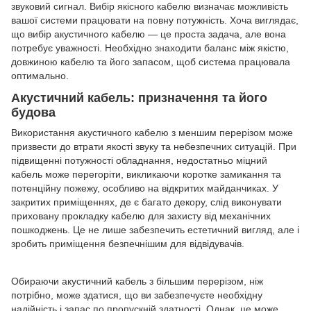
звуковий сигнал. Вибір якісного кабелю визначає можливість
вашої системи працювати на повну потужність. Хоча виглядає,
що вибір акустичного кабелю — це проста задача, але вона
потребує уважності. Необхідно знаходити баланс між якістю,
довжиною кабелю та його запасом, щоб система працювала
оптимально.
Акустичний кабель: призначення та його
будова
Використання акустичного кабелю з меншим перерізом може
призвести до втрати якості звуку та небезпечних ситуацій. При
підвищенні потужності обладнання, недостатньо міцний
кабель може перегоріти, викликаючи коротке замикання та
потенційну пожежу, особливо на відкритих майданчиках. У
закритих приміщеннях, де є багато декору, слід виконувати
приховану прокладку кабелю для захисту від механічних
пошкоджень. Це не лише забезпечить естетичний вигляд, але і
зробить приміщення безпечнішим для відвідувачів.
Обираючи акустичний кабель з більшим перерізом, ніж
потрібно, може здатися, що ви забезпечуєте необхідну
надійність і запас по пропускній здатності. Однак, це може