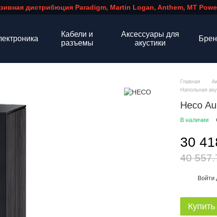
зивная дистрибюция Paradigm, Martin Logan, Anthem, MT Power
Кабели и
Аксессуары для
лектроника
Бре
разъемы
акустики
Главная
А
Напольная ак
Heco Au
В наличии
30 41
40 557.
Войти
%
Купить