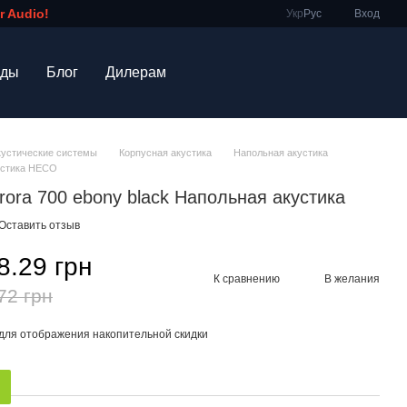
 Audio!
Укр
Рус
Вход
нды
Блог
Дилерам
кустические системы
Корпусная акустика
Напольная акустика
устика HECO
rora 700 ebony black Напольная акустика
Оставить отзыв
8.29 грн
К сравнению
В желания
72 грн
для отображения накопительной скидки