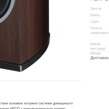
Ціна за
Бренд
Серія
Технічні
характерист
Країна
реєстрації
бренду
Доставка
й стане основою потужної системи домашнього
фузором HECO з довговолокнистого паперу