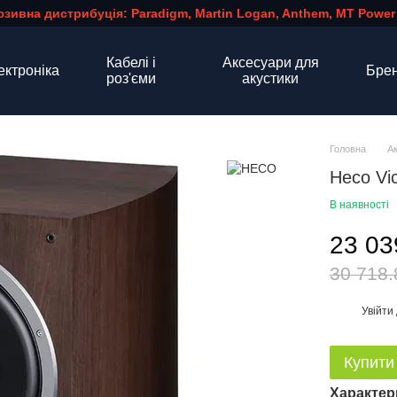
зивна дистрибуція: Paradigm, Martin Logan, Anthem, MT Power
Кабелі і
Аксесуари для
ектроніка
Бре
роз'єми
акустики
Головна
А
Heco Vi
В наявності
23 03
30 718.
Увійти
%
Купити
Характер