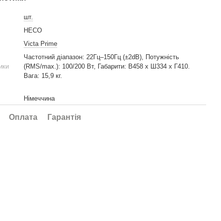
шт.
HECO
Victa Prime
Частотний діапазон: 22Гц–150Гц (±2dB), Потужність
ики
(RMS/max.): 100/200 Вт, Габарити: В458 x Ш334 x Г410.
Вага: 15,9 кг.
Німеччина
Оплата
Гарантія