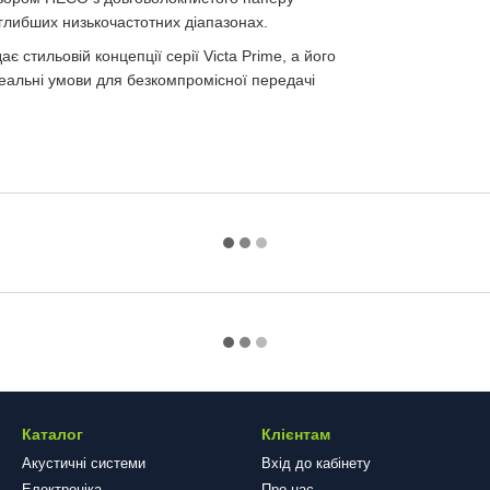
йглибших низькочастотних діапазонах.
 стильовій концепції серії Victa Prime, а його
деальні умови для безкомпромісної передачі
Каталог
Клієнтам
Акустичні системи
Вхід до кабінету
Електроніка
Про нас