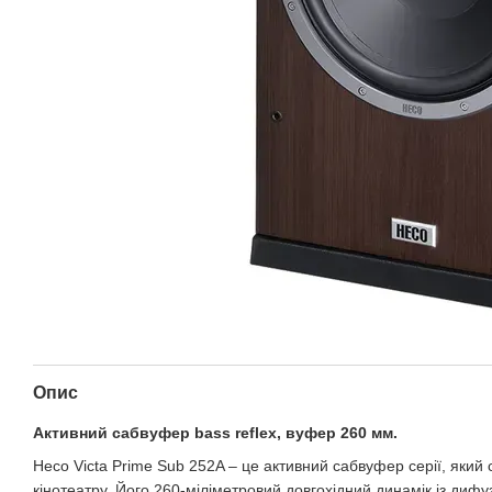
Опис
Активний сабвуфер bass reflex, вуфер 260 мм.
Heco Victa Prime Sub 252A – це активний сабвуфер серії, яки
кінотеатру. Його 260-міліметровий довгохідний динамік із ди