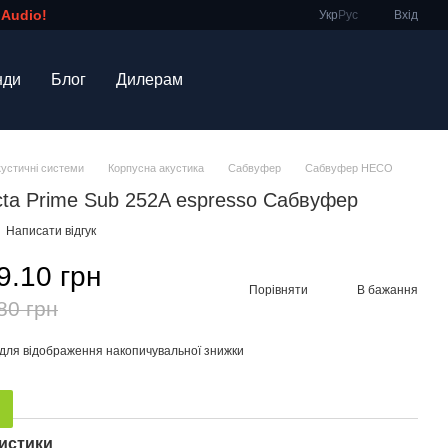
 Audio!
Укр
Рус
Вхід
нди
Блог
Дилерам
кустичні системи
Корпусна акустика
Сабвуфер
Сабвуфер HECO
cta Prime Sub 252A espresso Сабвуфер
Написати відгук
9.10 грн
Порівняти
В бажання
80 грн
для відображення накопичувальної знижки
истики