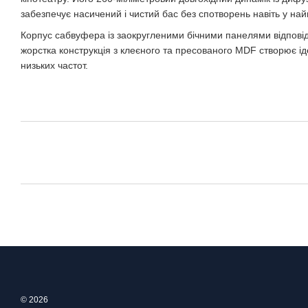
забезпечує насичений і чистий бас без спотворень навіть у на
Корпус сабвуфера із заокругленими бічними панелями відповідає
жорстка конструкція з клеєного та пресованого MDF створює і
низьких частот.
© 2026