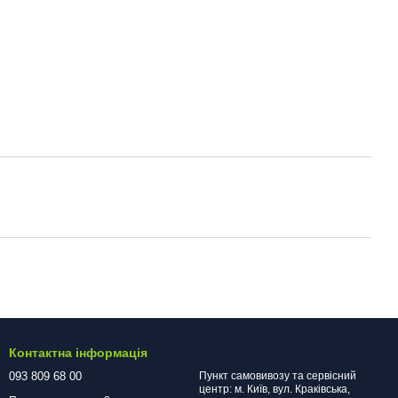
Контактна інформація
093 809 68 00
Пункт самовивозу та сервісний
центр: м. Київ, вул. Краківська,