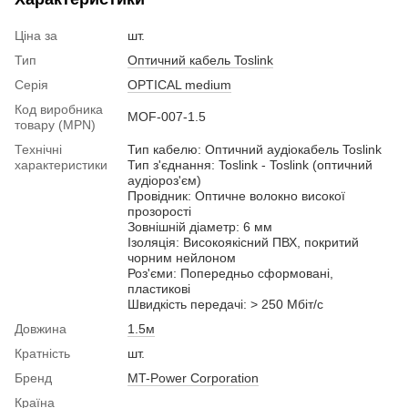
Ціна за
шт.
Тип
Оптичний кабель Toslink
Серія
OPTICAL medium
Код виробника
MOF-007-1.5
товару (MPN)
Технічні
Тип кабелю: Оптичний аудіокабель Toslink
характеристики
Тип з'єднання: Toslink - Toslink (оптичний
аудіороз'єм)
Провідник: Оптичне волокно високої
прозорості
Зовнішній діаметр: 6 мм
Ізоляція: Високоякісний ПВХ, покритий
чорним нейлоном
Роз'єми: Попередньо сформовані,
пластикові
Швидкість передачі: > 250 Мбіт/с
Довжина
1.5м
Кратність
шт.
Бренд
MT-Power Corporation
Країна