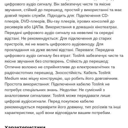
цифрового аудіо сигналу. Він забезпечує чисте та якісне
звучання, стійкий до перешкод, простий у використанні та має
довгий термін служби. Підходить для: Підключення CD-
плеєрів, DVD-плеєрів, Blu-ray плеєрів, ігрових консолей до
ресиверів або ЦАПів. Використання в домашніх кінотеатрах.
Передачі цифрового аудіо сигналу на невеликі та середні
відстані. Не рекомендується: Для підключення до старих
пристроїв, які не мають цифрового аудіовиходу. Для
прокладання на дуже великі відстані. Переваги: Передача
цифрового аудіо сигналу без втрат: Toslink забезпечує чисте та
якісне звучання без спотворень. Стійкість до перешкод:
Оптичне волокно не сприйнятливе до електромагнітних та
радіочастотних перешкод. Зносостійкість: Кабель Toslink
Medium має міцну конструкцію, що робить його довговічним.
Простота використання: Підключення кабелю Toslink не
потребує спеціальних знань. Недоліки: Не сумісний з
аналоговими сигналами: Toslink може передавати лише
цифрові аудіосигнали. Перед покупкою кабелю
рекомендується перевірити його довжину, тип роз'ємів та інші
характеристики, щоб вони відповідали вашим потребам.
Характеристики