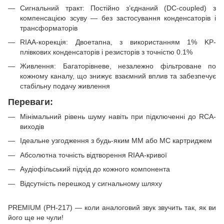
Сигнальний тракт: Постійно з’єднаний (DC-coupled) з
компенсацією зсуву — без застосування конденсаторів і
трансформаторів
RIAA-корекція: Двоетапна, з використанням 1% KP-
плівкових конденсаторів і резисторів з точністю 0.1%
Живлення: Багаторівневе, незалежно фільтроване по
кожному каналу, що знижує взаємний вплив та забезпечує
стабільну подачу живлення
Переваги:
Мінімальний рівень шуму навіть при підключенні до RCA-
виходів
Ідеальне узгодження з будь-яким MM або MC картриджем
Абсолютна точність відтворення RIAA-кривої
Аудіофільський підхід до кожного компонента
Відсутність перешкод у сигнальному шляху
PREMIUM (PH-217) — коли аналоговий звук звучить так, як ви
його ще не чули!