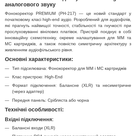
аналогового звуку
Фонокоректор PREMIUM (PH-217) — це новий стандарт у
початковому класі high-end аудіо. Розроблений для аудіофілів,
які прагнуть найвищої точності, стабільності та гнучкості при
прослуховуванні вінілових платівок. Пристрій поєднує в собі
інноваційну схемотехніку, окреме налаштування для MM та
MC картриджів, а також повністю симетричну архітектуру з
живленням аудіофільського рівня.
Основні характеристики:
Тип підсилювача: Фонокоректор для MM і MC картриджів
Клас пристрою: High-End
Формат підключення: Балансне (XLR) та несиметричне
(через адаптер)
Передня панель: Срібляста або чорна
Технічні особливості:
Вхідні підключення:
Балансні входи (XLR)