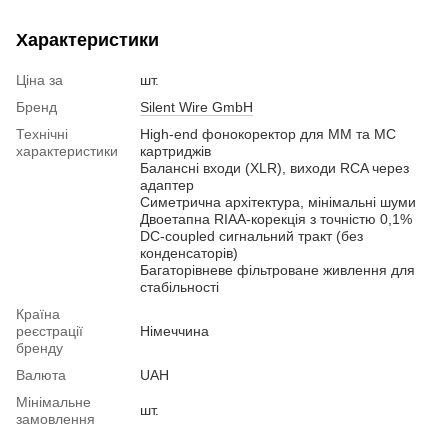
Характеристики
Ціна за
шт.
Бренд
Silent Wire GmbH
Технічні
High-end фонокоректор для MM та MC
характеристики
картриджів
Балансні входи (XLR), виходи RCA через
адаптер
Симетрична архітектура, мінімальні шуми
Двоетапна RIAA-корекція з точністю 0,1%
DC-coupled сигнальний тракт (без
конденсаторів)
Багаторівневе фільтроване живлення для
стабільності
Країна
реєстрації
Німеччина
бренду
Валюта
UAH
Мінімальне
шт.
замовлення