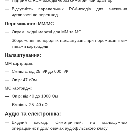
Підтримка RCA-виходів через симетричний адаптер
Відсутність паралельних RCA-входів для зниження
чутливості до перешкод
Перемикання MM/MC:
Окремі вхідні мережі для MM та MC
Збереження попередніх налаштувань при перемиканні між
типами картриджів
Налаштування:
MM картриджі:
Ємність: від 25 пФ до 600 пФ
Опір: 47 кОм
MC картриджі:
Опір: від 40 до 1000 Ом
Ємність: 25–40 пФ
Аудіо та електроніка:
Вхідний каскад: Симетричний, на малошумних
операційних підсилювачах аудіофільського класу