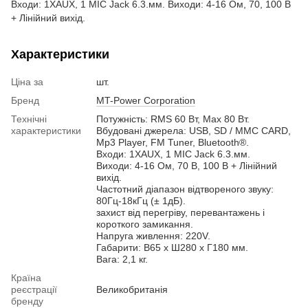
Входи: 1ХAUX, 1 MIC Jack 6.3.мм. Виходи: 4-16 Ом, 70, 100 В
+ Лінійний вихід.
Характеристики
Ціна за
шт.
Бренд
MT-Power Corporation
Технічні
Потужність: RMS 60 Вт, Max 80 Вт.
характеристики
Вбудовані джерела: USB, SD / MMC CARD,
Mp3 Player, FM Tuner, Bluetooth®.
Входи: 1ХAUX, 1 MIC Jack 6.3.мм.
Виходи: 4-16 Ом, 70 В, 100 В + Лінійний
вихід.
Частотний діапазон відтвореного звуку:
80Гц-18кГц (± 1дБ).
захист від перегріву, перевантажень і
короткого замикання.
Напруга живлення: 220V.
Габарити: В65 x Ш280 x Г180 мм.
Вага: 2,1 кг.
Країна
реєстрації
Великобританія
бренду