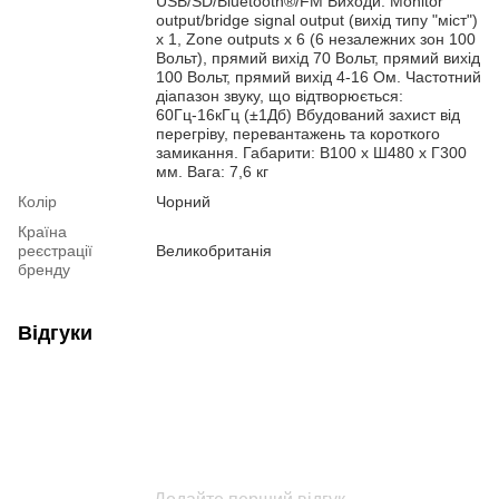
USB/SD/Bluetooth®/FM Виходи: Monitor
output/bridge signal output (вихід типу "міст")
x 1, Zone outputs х 6 (6 незалежних зон 100
Вольт), прямий вихід 70 Вольт, прямий вихід
100 Вольт, прямий вихід 4-16 Ом. Частотний
діапазон звуку, що відтворюється:
60Гц-16кГц (±1Дб) Вбудований захист від
перегріву, перевантажень та короткого
замикання. Габарити: В100 x Ш480 x Г300
мм. Вага: 7,6 кг
Колір
Чорний
Країна
реєстрації
Великобританія
бренду
Відгуки