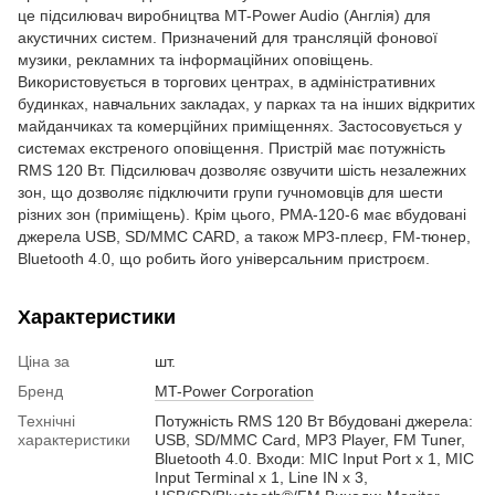
це підсилювач виробництва MT-Power Audio (Англія) для
акустичних систем. Призначений для трансляцій фонової
музики, рекламних та інформаційних оповіщень.
Використовується в торгових центрах, в адміністративних
будинках, навчальних закладах, у парках та на інших відкритих
майданчиках та комерційних приміщеннях. Застосовується у
системах екстреного оповіщення. Пристрій має потужність
RMS 120 Вт. Підсилювач дозволяє озвучити шість незалежних
зон, що дозволяє підключити групи гучномовців для шести
різних зон (приміщень). Крім цього, PMA-120-6 має вбудовані
джерела USB, SD/MMC CARD, а також MР3-плеєр, FM-тюнер,
Bluetooth 4.0, що робить його універсальним пристроєм.
Характеристики
Ціна за
шт.
Бренд
MT-Power Corporation
Технічні
Потужність RMS 120 Вт Вбудовані джерела:
характеристики
USB, SD/MMC Card, MP3 Player, FM Tuner,
Bluetooth 4.0. Входи: MIC Input Port x 1, MIC
Input Terminal x 1, Line IN x 3,