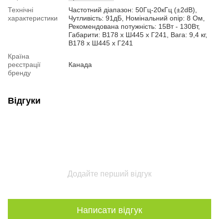
Технічні
Частотний діапазон: 50Гц-20кГц (±2dB),
характеристики
Чутливість: 91дБ, Номінальний опір: 8 Ом,
Рекомендована потужність: 15Вт - 130Вт,
Габарити: В178 x Ш445 x Г241, Вага: 9,4 кг,
В178 x Ш445 x Г241
Країна
реєстрації
Канада
бренду
Відгуки
Додайте перший відгук
Написати відгук