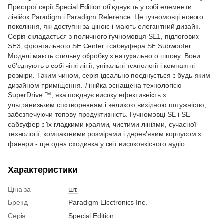
Пристрої серії Special Edition об'єднують у собі елементи
лінійок Paradigm і Paradigm Reference. Це гучномовці нового
покоління, які доступні за ціною і мають елегантний дизайн.
Серія складається з поличного гучномовця SE1, підлогових
SE3, фронтального SE Center і сабвуфера SE Subwoofer.
Моделі мають стильну обробку з натурального шпону. Вони
об'єднують в собі чіткі лінії, унікальні технології і компактні
розміри. Таким чином, серія ідеально поєднується з будь-яким
дизайном приміщення. Лінійка оснащена технологією
SuperDrive ™, яка поєднує високу ефективність з
ультранизьким спотворенням і великою вихідною потужністю,
забезпечуючи топову продуктивність. Гучномовці SE і SE
сабвуфер з їх гладкими краями, чистими лініями, сучасної
технології, компактними розмірами і дерев'яним корпусом з
фанери - ще одна сходинка у світ високоякісного аудіо.
Характеристики
Ціна за
шт.
Бренд
Paradigm Electronics Inc.
Серія
Special Edition