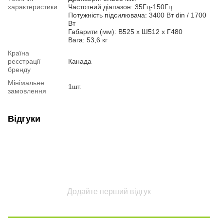
характеристики
Частотний діапазон: 35Гц-150Гц
Потужність підсилювача: 3400 Вт din / 1700
Вт
Габарити (мм): В525 х Ш512 х Г480
Вага: 53,6 кг
Країна
реєстрації
Канада
бренду
Мінімальне
1шт.
замовлення
Відгуки
Додайте перший відгук