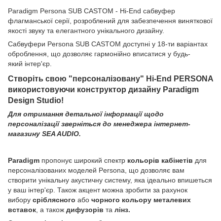
Paradigm Persona SUB CASTOM - Hi-End сабвуфер
флагманської серії, розроблений для забезпечення виняткової
якості звуку та елегантного унікального дизайну.
Сабвуфери Persona SUB CASTOM доступні у 18-ти варіантах
оброблення, що дозволяє гармонійно вписатися у будь-
який інтер'єр.
Створіть свою "персоналізовану" Hi-End PERSONA
використовуючи конструктор дизайну Paradigm
Design Studio!
Для отримання детальної інформації щодо
персоналізації зверніться до менеджера інтернет-
магазину SEA AUDIO.
Paradigm
пропонує широкий спектр
кольорів кабінетів
для
персоналізованих моделей Persona, що дозволяє вам
створити унікальну акустичну систему, яка ідеально впишеться
у ваш інтер'єр. Також акцент можна зробити за рахунок
вибору
сріблясного
або
чорного кольору
металевих
вставок
, а також
дифузорів
та
лінз.