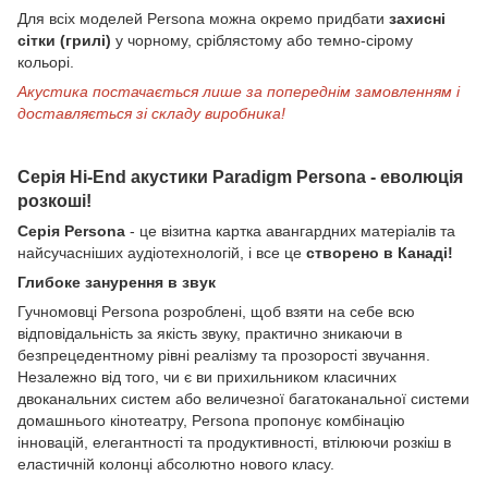
Для всіх моделей Persona можна окремо придбати
захисні
сітки (грилі)
у чорному, сріблястому або темно-сірому
кольорі.
Акустика постачається лише за попереднім замовленням і
доставляється зі складу виробника!
Серія Hi-End акустики Paradigm Persona - еволюція
розкоші!
Серія Persona
- це візитна картка авангардних матеріалів та
найсучасніших аудіотехнологій, і все це
створено в Канаді!
Глибоке занурення в звук
Гучномовці Persona розроблені, щоб взяти на себе всю
відповідальність за якість звуку, практично зникаючи в
безпрецедентному рівні реалізму та прозорості звучання.
Незалежно від того, чи є ви прихильником класичних
двоканальних систем або величезної багатоканальної системи
домашнього кінотеатру, Persona пропонує комбінацію
інновацій, елегантності та продуктивності, втілюючи розкіш в
еластичній колонці абсолютно нового класу.