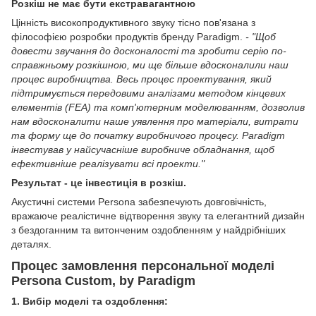
Розкіш не має бути екстравагантною
Цінність високопродуктивного звуку тісно пов'язана з
філософією розробки продуктів бренду Paradigm.
- "Щоб
довести звучання до досконалості та зробити серію по-
справжньому розкішною, ми ще більше вдосконалили наш
процес виробництва. Весь процес проектування, який
підтримується передовими аналізами методом кінцевих
елементів (FEA) та комп'ютерним моделюванням, дозволив
нам вдосконалити наше уявлення про матеріали, витрати
та форму ще до початку виробничого процесу. Paradigm
інвестував у найсучасніше виробниче обладнання, щоб
ефективніше реалізувати всі проекти."
Результат - це інвестиція в розкіш.
Акустичні системи Persona забезпечують довговічність,
вражаюче реалістичне відтворення звуку та елегантний дизайн
з бездоганним та витонченим оздобленням у найдрібніших
деталях.
Процес замовлення персональної моделі
Persona Custom, by Paradigm
1. Вибір моделі та оздоблення: