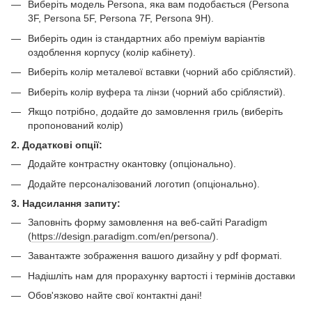
Виберіть модель Persona, яка вам подобається (Persona
3F, Persona 5F, Persona 7F, Persona 9H).
Виберіть один із стандартних або преміум варіантів
оздоблення корпусу (колір кабінету).
Виберіть колір металевої вставки (чорний або сріблястий).
Виберіть колір вуфера та лінзи (чорний або сріблястий).
Якщо потрібно, додайте до замовлення гриль (виберіть
пропонований колір)
2. Додаткові опції:
Додайте контрастну окантовку (опціонально).
Додайте персоналізований логотип (опціонально).
3. Надсилання запиту:
Заповніть форму замовлення на веб-сайті Paradigm
(
https://design.paradigm.com/en/persona/
).
Завантажте зображення вашого дизайну у pdf форматі.
Надішліть нам для прорахунку вартості і термінів доставки
Обов'язково найте свої контактні дані!