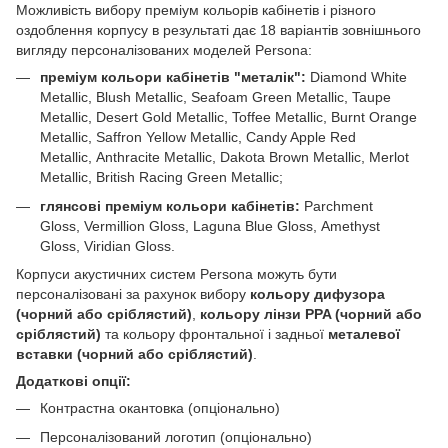
Можливість вибору преміум кольорів кабінетів і різного
оздоблення корпусу в результаті дає 18 варіантів зовнішнього
вигляду персоналізованих моделей Persona:
преміум кольори кабінетів "металік":
Diamond White
Metallic, Blush Metallic, Seafoam Green Metallic, Taupe
Metallic, Desert Gold Metallic, Toffee Metallic, Burnt Orange
Metallic, Saffron Yellow Metallic, Candy Apple Red
Metallic, Anthracite Metallic, Dakota Brown Metallic, Merlot
Metallic, British Racing Green Metallic;
глянсові преміум кольори кабінетів:
Parchment
Gloss, Vermillion Gloss, Laguna Blue Gloss, Amethyst
Gloss, Viridian Gloss.
Корпуси акустичних систем Persona можуть бути
персоналізовані за рахунок вибору
кольору дифузора
(чорний або сріблястий)
,
кольору лінзи PPA (чорний або
сріблястий)
та кольору фронтальної і задньої
металевої
вставки (чорний або сріблястий)
.
Додаткові опції:
Контрастна окантовка (опціонально)
Персоналізований логотип (опціонально)