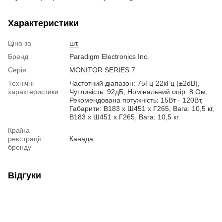
Характеристики
Ціна за
шт.
Бренд
Paradigm Electronics Inc.
Серія
MONITOR SERIES 7
Технічні
Частотний діапазон: 75Гц-22кГц (±2dB),
характеристики
Чутливість: 92дБ, Номінальний опір: 8 Ом,
Рекомендована потужність: 15Вт - 120Вт,
Габарити: В183 x Ш451 x Г265, Вага: 10,5 кг,
В183 x Ш451 x Г265, Вага: 10,5 кг
Країна
реєстрації
Канада
бренду
Відгуки