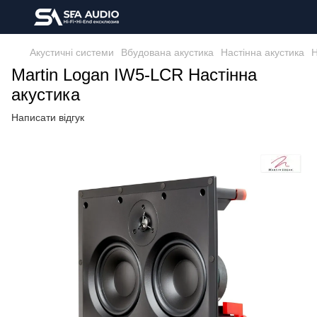
Акустичні системи
Вбудована акустика
Настінна акустика
Н
Martin Logan IW5-LCR Настінна
акустика
Написати відгук