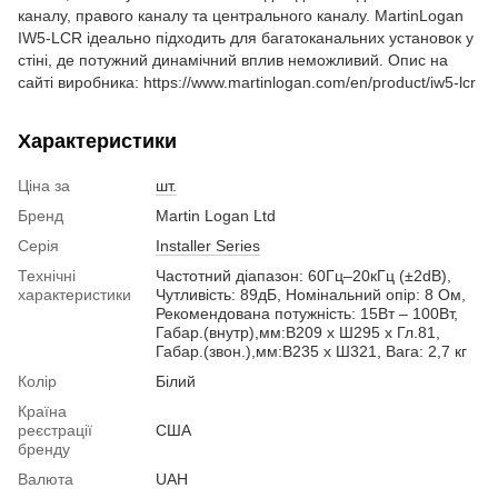
каналу, правого каналу та центрального каналу. MartinLogan
IW5-LCR ідеально підходить для багатоканальних установок у
стіні, де потужний динамічний вплив неможливий. Опис на
сайті виробника: https://www.martinlogan.com/en/product/iw5-lcr
Характеристики
Ціна за
шт.
Бренд
Martin Logan Ltd
Серія
Installer Series
Технічні
Частотний діапазон: 60Гц–20кГц (±2dB),
характеристики
Чутливість: 89дБ, Номінальний опір: 8 Ом,
Рекомендована потужність: 15Вт – 100Вт,
Габар.(внутр),мм:В209 x Ш295 x Гл.81,
Габар.(звон.),мм:В235 x Ш321, Вага: 2,7 кг
Колір
Білий
Країна
реєстрації
США
бренду
Валюта
UAH