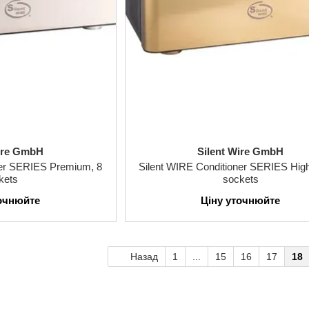
Wire GmbH
Silent Wire GmbH
ner SERIES Premium, 8
Silent WIRE Conditioner SERIES High
kets
sockets
точнюйте
Ціну уточнюйте
Назад
1
...
15
16
17
18