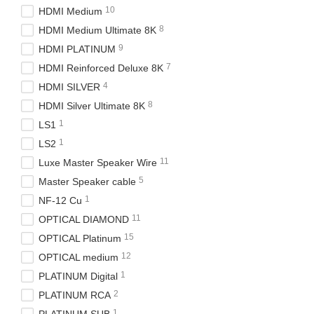
10
HDMI Medium
8
HDMI Medium Ultimate 8K
9
HDMI PLATINUM
7
HDMI Reinforced Deluxe 8K
4
HDMI SILVER
8
HDMI Silver Ultimate 8K
1
LS1
1
LS2
11
Luxe Master Speaker Wire
5
Master Speaker cable
1
NF-12 Cu
11
OPTICAL DIAMOND
15
OPTICAL Platinum
12
OPTICAL medium
1
PLATINUM Digital
2
PLATINUM RCA
1