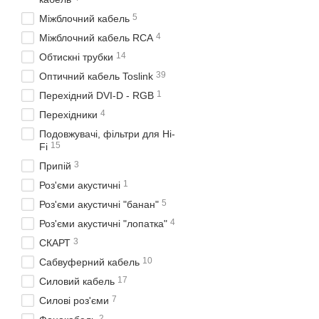
5
Міжблочний кабель
4
Міжблочний кабель RCA
14
Обтискні трубки
39
Оптичний кабель Toslink
1
Перехідний DVI-D - RGB
4
Перехідники
Подовжувачі, фільтри для Hi-
15
Fi
3
Припій
1
Роз'єми акустичні
5
Роз'єми акустичні "банан"
4
Роз'єми акустичні "лопатка"
3
СКАРТ
10
Сабвуферний кабель
17
Силовий кабель
7
Силові роз'єми
2