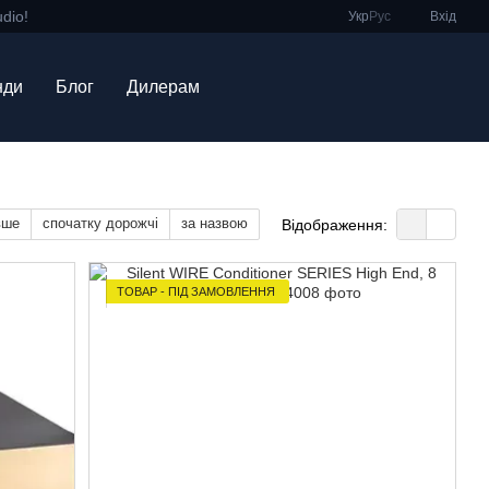
dio!
Укр
Рус
Вхід
нди
Блог
Дилерам
вше
спочатку дорожчі
за назвою
Відображення:
ТОВАР - ПІД ЗАМОВЛЕННЯ