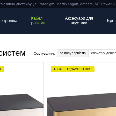
клюзивна дистрибуція: Paradigm, Martin Logan, Anthem, MT Power Au
Кабелі і
Аксесуари для
ектроніка
Бре
роз'єми
акустики
осистем
за популярністю
спочатку деше
Сортування:
Я
ТОВАР - ПІД ЗАМОВЛЕННЯ