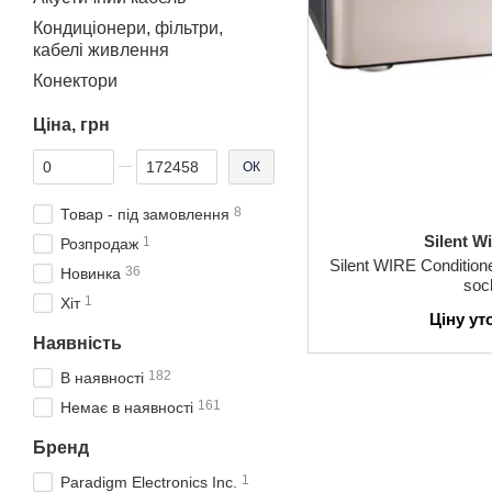
Кондиціонери, фільтри,
кабелі живлення
Конектори
Ціна, грн
Від Ціна, грн
До Ціна, грн
ОК
8
Товар - під замовлення
Silent 
1
Розпродаж
Silent WIRE Conditio
36
Новинка
soc
1
Хіт
Ціну у
Наявність
182
В наявності
161
Немає в наявності
Бренд
1
Paradigm Electronics Inc.