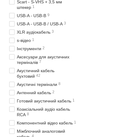
Scart - S-VHS + 3,5 мм
1
штекер
9
USB-A - USB-B
3
USB-A - USB-B / USB-A
3
XLR аудіокабель
1
s-відео
2
Інструменти
Аксесуари для акустичних
7
терміналів
Акустичний кабель
42
бухтовий
8
Акустичні термінали
2
Антенний кабель
1
Готовий акустичний кабель
Коаксіальний аудіо кабель
8
RCA
1
Компонентний відео кабель
Міжблочний аналоговий
4
кабель