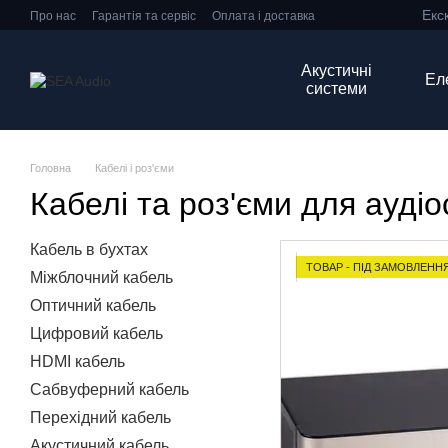
Екс
Перейти до основного контенту
Про нас
Гарантія та сервіс
Оплата і доставка
Обмін та повернення
​​​​​​​Договір ПО
Контактна інформація
Популярні серії
Акустичні
Ел
системи
Головна
Кабелі і роз'єми
Кабелі та роз'єми для ауді
Кабель в бухтах
ТОВАР - ПІД ЗАМОВЛЕНН
Міжблочний кабель
Оптичний кабель
Цифровий кабель
HDMI кабель
Сабвуферний кабель
Перехідний кабель
Акустичний кабель