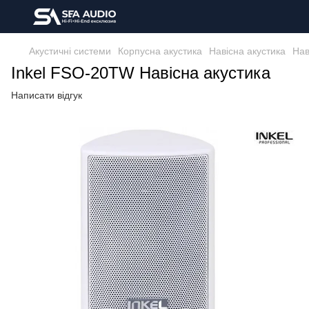
Акустичні системи
Корпусна акустика
Навісна акустика
Нав
Inkel FSO-20TW Навісна акустика
Написати відгук