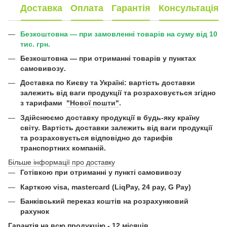
Доставка
Оплата
Гарантія
Консультація
Безкоштовна — при замовленні товарів на суму від 10
тис. грн.
Безкоштовна —
при отриманні товарів у пунктах
самовивозу
.
Доставка по Києву та Україні:
вартість доставки
залежить від ваги продукції та розраховується згідно
з тарифами
"Нової пошти"
.
Здійснюємо доставку продукції в будь-яку країну
світу. Вартість доставки залежить від ваги продукції
та розраховується відповідно до тарифів
транспортних компаній.
Більше інформації про доставку
Готівкою при отриманні у пункті самовивозу
Карткою visa, mastercard (LiqPay, 24 pay, G Pay)
Б
анківський переказ коштів на розрахунковий
рахунок
Гарантія на всю продукцію - 12 місяців.