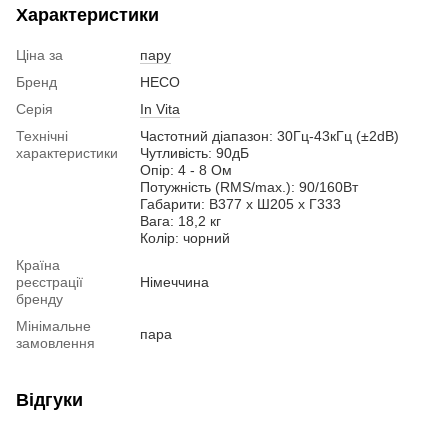
Характеристики
Ціна за
пару
Бренд
HECO
Серія
In Vita
Технічні
Частотний діапазон: 30Гц-43кГц (±2dB)
характеристики
Чутливість: 90дБ
Опір: 4 - 8 Ом
Потужність (RMS/max.): 90/160Вт
Габарити: В377 x Ш205 x Г333
Вага: 18,2 кг
Колір: чорний
Країна
реєстрації
Німеччина
бренду
Мінімальне
пара
замовлення
Відгуки