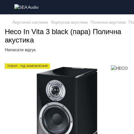
Акустичні системи
Корпусна акустика
Полична акустика
По
Heco In Vita 3 black (пара) Полична
акустика
Написати відгук
ТОВАР - ПІД ЗАМОВЛЕННЯ