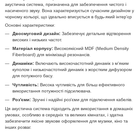
акустична система, призначена для забезпечення чистого і
насиченого звуку. Вона характеризується сучасним дизайном у
чорному кольорі, що ідеально вписується в будь-який інтер'єр
Основні характеристики:
Двосмуговий дизайн:
Забезпечує детальне відтворення
високих і низьких частот.
Матеріал корпусу:
Високоякісний MDF (Medium Density
Fiberboard) для мінімізації резонансів.
Динаміки:
Включають високочастотний динамік з м'яким
куполом і низькочастотний динамік з жорстким дифузором
для потужного басу.
Чутливість:
Висока чутливість для більш ефективного
використання потужності підсилювача.
Роз'єми:
Зручні і надійні роз'єми для підключення кабелів.
Ця акустична система підходить для використання в домашніх
умовах, особливо в середніх та великих кімнатах, і здатна
забезпечити якісне звукове оформлення для музики, кіно та
інших розваг.