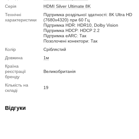
Серія
HDMI Silver Ultimate 8K
Технічні
Підтримка роздільної здатнοсті: 8K Ultra HD
характеристики
(7680x4320) при 60 Гц
Підтримка HDR: HDR10, Dolby Vision
Підтримка HDCP: HDCP 2.2
Підтримка eARC: Так
Позолочені конектори: Так
Колір
Сріблястий
Довжина
1м
Країна
реєстрації
Великобританія
бренду
Кількість на
19
складі
Відгуки