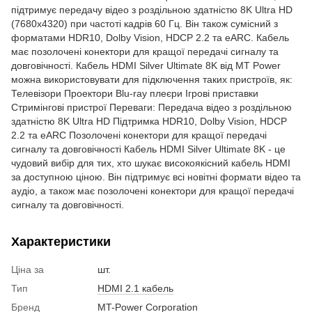
підтримує передачу відео з роздільною здатністю 8K Ultra HD
(7680x4320) при частоті кадрів 60 Гц. Він також сумісний з
форматами HDR10, Dolby Vision, HDCP 2.2 та eARC. Кабель
має позолочені конектори для кращої передачі сигналу та
довговічності. Кабель HDMI Silver Ultimate 8K від MT Power
можна використовувати для підключення таких пристроїв, як:
Телевізори Проектори Blu-ray плеєри Ігрові приставки
Стримінгові пристрої Переваги: Передача відео з роздільною
здатністю 8K Ultra HD Підтримка HDR10, Dolby Vision, HDCP
2.2 та eARC Позолочені конектори для кращої передачі
сигналу та довговічності Кабель HDMI Silver Ultimate 8K - це
чудовий вибір для тих, хто шукає високоякісний кабель HDMI
за доступною ціною. Він підтримує всі новітні формати відео та
аудіо, а також має позолочені конектори для кращої передачі
сигналу та довговічності.
Характеристики
Ціна за
шт.
Тип
HDMI 2.1 кабель
Бренд
MT-Power Corporation