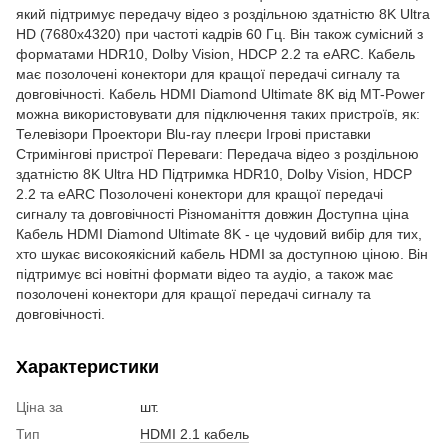
який підтримує передачу відео з роздільною здатністю 8K Ultra
HD (7680x4320) при частоті кадрів 60 Гц. Він також сумісний з
форматами HDR10, Dolby Vision, HDCP 2.2 та eARC. Кабель
має позолочені конектори для кращої передачі сигналу та
довговічності. Кабель HDMI Diamond Ultimate 8K від MT-Power
можна використовувати для підключення таких пристроїв, як:
Телевізори Проектори Blu-ray плеєри Ігрові приставки
Стримінгові пристрої Переваги: Передача відео з роздільною
здатністю 8K Ultra HD Підтримка HDR10, Dolby Vision, HDCP
2.2 та eARC Позолочені конектори для кращої передачі
сигналу та довговічності Різноманіття довжин Доступна ціна
Кабель HDMI Diamond Ultimate 8K - це чудовий вибір для тих,
хто шукає високоякісний кабель HDMI за доступною ціною. Він
підтримує всі новітні формати відео та аудіо, а також має
позолочені конектори для кращої передачі сигналу та
довговічності.
Характеристики
Ціна за
шт.
Тип
HDMI 2.1 кабель