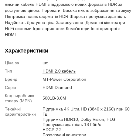
якісний кабель HDMI з підтримкою нових форматів HDR за
доступною ціною. Переваги: Висока якість зображення та звуку
Підтримка нових форматів HDR Широка пропускна здатність
Надійність Доступна ціна Застосування: Домашні кінотеатри
Hi-Fi системи Ігрові приставки Комп'ютери Інші пристрої з
HDMI
Характеристики
Ціна за
шт.
Тип
HDMI 2.0 кабель
Бренд
MT-Power Corporation
Серія
HDMI Diamond
Код виробника
5001B-3.0M
товару (MPN)
Технічні
Підтримка 4K Ultra HD (3840 x 2160) при 60
характеристики
Гц
Підтримка HDR10, Dolby Vision, HLG
Пропускна здатність 18 Гбіт/с
HDCP 2.2
Позолочені конектори