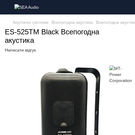
Акустичні системи
Всепогодна акустика
Всепогодна акустик
ES-525TM Black Всепогодна
акустика
Написати відгук