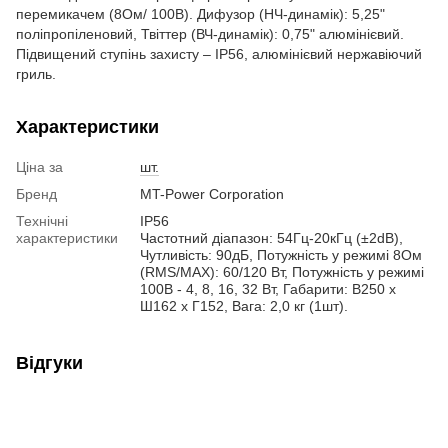
перемикачем (8Ом/ 100В). Дифузор (НЧ-динамік): 5,25"
поліпропіленовий, Твіттер (ВЧ-динамік): 0,75" алюмінієвий.
Підвищений ступінь захисту – IP56, алюмінієвий нержавіючий
гриль.
Характеристики
Ціна за
шт.
Бренд
MT-Power Corporation
Технічні
IP56
характеристики
Частотний діапазон: 54Гц-20кГц (±2dB),
Чутливість: 90дБ, Потужність у режимі 8Ом
(RMS/MAX): 60/120 Вт, Потужність у режимі
100В - 4, 8, 16, 32 Вт, Габарити: В250 x
Ш162 x Г152, Вага: 2,0 кг (1шт).
Відгуки