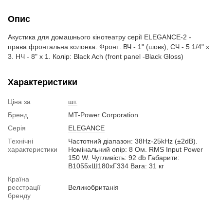
Опис
Акустика для домашнього кінотеатру серії ELEGANCE-2 -
права фронтальна колонка. Фронт: ВЧ - 1" (шовк), СЧ - 5 1/4" x
3. НЧ - 8" x 1. Колір: Black Ach (front panel -Black Gloss)
Характеристики
Ціна за
шт.
Бренд
MT-Power Corporation
Серія
ELEGANCE
Технічні
Частотний діапазон: 38Hz-25kHz (±2dB).
характеристики
Номінальний опір: 8 Ом. RMS Input Power
150 W. Чутливість: 92 db Габарити:
В1055xШ180xГ334 Вага: 31 кг
Країна
реєстрації
Великобританія
бренду