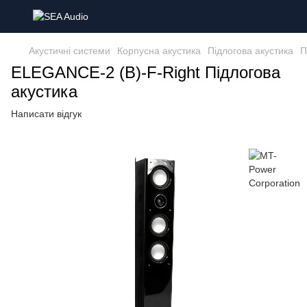
Акустичні системи
Корпусна акустика
Підлогова акустика
П
ELEGANCE-2 (B)-F-Right Підлогова
акустика
Написати відгук