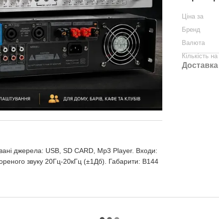
Ціна за
Бренд
Валюта
Кількість на
Доставка
вані джерела: USB, SD CARD, Mp3 Player. Входи:
твореного звуку 20Гц-20кГц (±1Дб). Габарити: В144