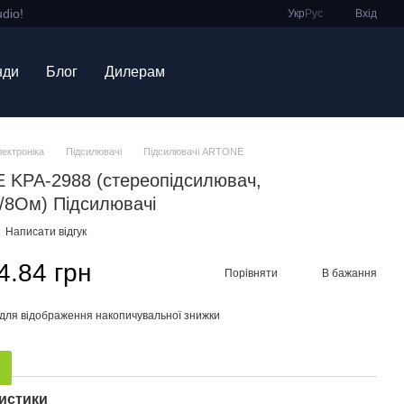
dio!
Укр
Рус
Вхід
нди
Блог
Дилерам
лектроніка
Підсилювачі
Підсилювачі ARTONE
KPA-2988 (стереопідсилювач,
/8Ом) Підсилювачі
Написати відгук
4.84 грн
Порівняти
В бажання
для відображення накопичувальної знижки
истики