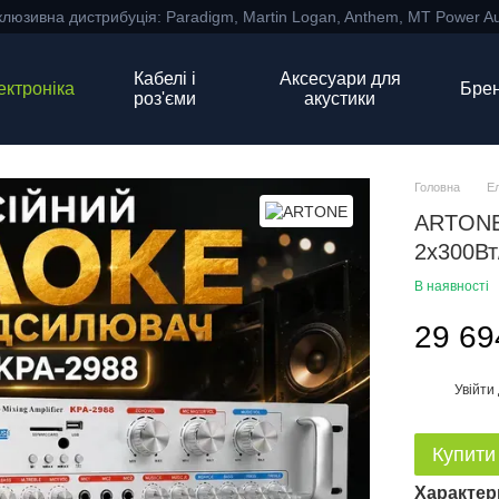
клюзивна дистрибуція: Paradigm, Martin Logan, Anthem, MT Power Au
Кабелі і
Аксесуари для
ектроніка
Бре
роз'єми
акустики
Головна
Е
ARTONE 
2х300Вт
В наявності
29 69
Увійти
%
Купити
Характер